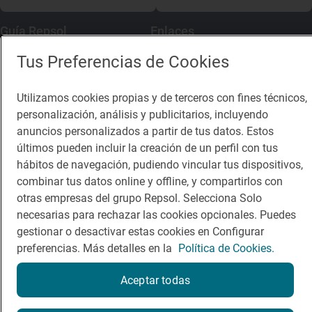
Guía Repsol
Enlaces
Tus Preferencias de Cookies
Comer
Contacto
Viajar
Sala de prensa
Utilizamos cookies propias y de terceros con fines técnicos,
personalización, análisis y publicitarios, incluyendo
Dormir
Canal de ética
anuncios personalizados a partir de tus datos. Estos
últimos pueden incluir la creación de un perfil con tus
hábitos de navegación, pudiendo vincular tus dispositivos,
combinar tus datos online y offline, y compartirlos con
otras empresas del grupo Repsol. Selecciona Solo
Política de privacidad
Política de cookies
Nota legal
necesarias para rechazar las cookies opcionales. Puedes
Condiciones del servicio
gestionar o desactivar estas cookies en Configurar
© Repsol S.A. 2000
- 2026
preferencias. Más detalles en la
Política de Cookies.
Aceptar todas
Reserva una mesa