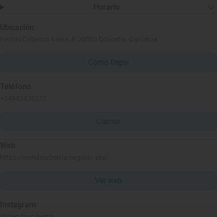
Horario
Ubicación
Fermin Calbeton Kalea, 8, 20003 Donostia, Gipuzkoa
Cómo llegar
Teléfono
+34943436222
Llamar
Web
https://mendaurberria.negocio.site/
Ver web
Instagram
@mendaur_berria