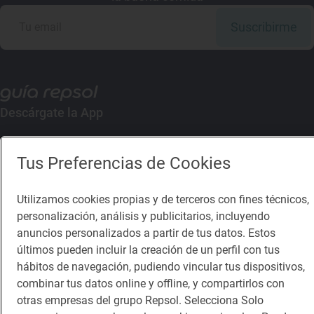
Suscribirme
Descárgate la App
App Store
Google Play
Tus Preferencias de Cookies
Guía Repsol
Enlaces
Utilizamos cookies propias y de terceros con fines técnicos,
personalización, análisis y publicitarios, incluyendo
Comer
Contacto
anuncios personalizados a partir de tus datos. Estos
últimos pueden incluir la creación de un perfil con tus
Viajar
Sala de prensa
hábitos de navegación, pudiendo vincular tus dispositivos,
Dormir
Canal de ética
combinar tus datos online y offline, y compartirlos con
otras empresas del grupo Repsol. Selecciona Solo