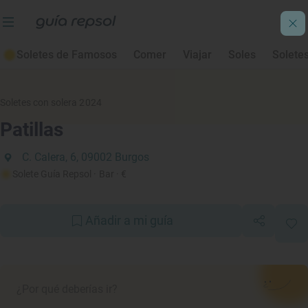
Soletes de Famosos
Comer
Viajar
Soles
Solete
Soletes con solera 2024
Patillas
C. Calera, 6, 09002 Burgos
Solete Guía Repsol
· Bar
· €
Añadir a mi guía
¿Por qué deberías ir?