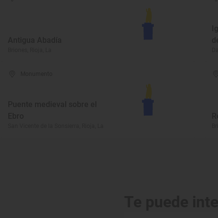
I
Antigua Abadía
d
Briones, Rioja, La
Da
Monumento
Puente medieval sobre el
Ebro
R
San Vicente de la Sonsierra, Rioja, La
Br
Te puede int