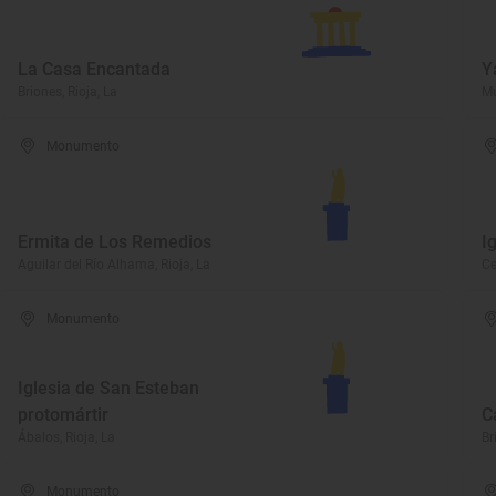
La Casa Encantada
Y
Briones, Rioja, La
Mu
Monumento
Ermita de Los Remedios
I
Aguilar del Río Alhama, Rioja, La
Ce
Monumento
Iglesia de San Esteban
protomártir
C
Ábalos, Rioja, La
Br
Monumento