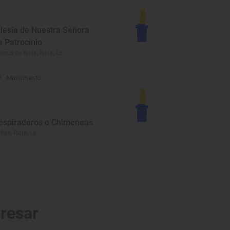
glesia de Nuestra Señora
e Patrocinio
roca de Rioja, Rioja, La
Monumento
espiraderos o Chimeneas
iñas, Rioja, La
eresar