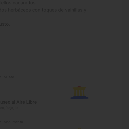
tellos nacarados.
rdos herbáceos con toques de vainillas y
usto.
Museo
useo al Aire Libre
ro, Rioja, La
Monumento