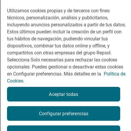
Dormir
Canal de ética
Utilizamos cookies propias y de terceros con fines
técnicos, personalización, análisis y publicitarios,
incluyendo anuncios personalizados a partir de tus datos.
Estos últimos pueden incluir la creación de un perfil con
tus hábitos de navegación, pudiendo vincular tus
dispositivos, combinar tus datos online y offline, y
Política de privacidad
Política de cookies
Nota legal
compartirlos con otras empresas del grupo Repsol.
Condiciones del servicio
Selecciona Solo necesarias para rechazar las cookies
© Repsol S.A. 2000
- 2026
opcionales. Puedes gestionar o desactivar estas cookies
en Configurar preferencias. Más detalles en la
Política de
Cookies.
Aceptar todas
Configurar preferencias