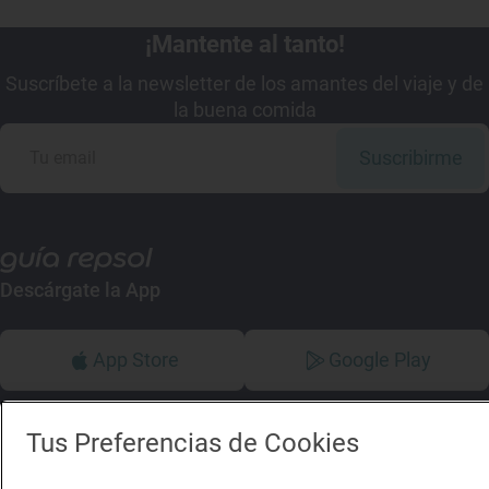
¡Mantente al tanto!
Suscríbete a la newsletter de los amantes del viaje y de
la buena comida
Suscribirme
Descárgate la App
App Store
Google Play
Guía Repsol
Enlaces
Tus Preferencias de Cookies
Comer
Contacto