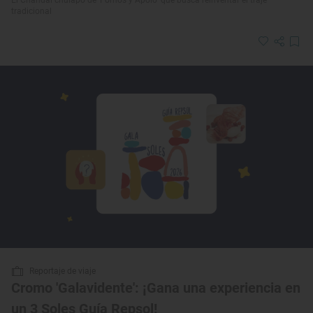
El Chandal chulapo de ‘Fornos y Apolo’ que busca reinventar el traje
tradicional
Reportaje de viaje
Cromo 'Galavidente': ¡Gana una experiencia en
un 3 Soles Guía Repsol!