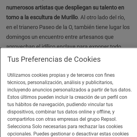
numerosos artistas que despliegan su talento en
torno a la escultura de Murillo
. Al otro lado del río,
en el trianero Paseo de la O, también tiene lugar los
domingos un encuentro entre artesanos que
aprovechan el idílico enclave para exponer todo
tipo de objetos de cerámica o pintura elaborados
Tus Preferencias de Cookies
por ellos mismos.
Utilizamos cookies propias y de terceros con fines
técnicos, personalización, análisis y publicitarios,
Que nunca falte el arte
incluyendo anuncios personalizados a partir de tus datos.
Estos últimos pueden incluir la creación de un perfil con
tus hábitos de navegación, pudiendo vincular tus
Una ruta como esta jamás estaría completa sin
dispositivos, combinar tus datos online y offline, y
incluir todos esos museos de acceso gratuito en
compartirlos con otras empresas del grupo Repsol.
Sevilla -aunque ya han sido revelados algunos- en
Selecciona Solo necesarias para rechazar las cookies
opcionales. Puedes gestionar o desactivar estas cookies
los que poder disfrutar de la pintura y escultura, ya