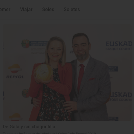
omer
Viajar
Soles
Soletes
Lo último
De Gala y sin chaquetilla
Todas las imágenes del photocall Soles Guía Repsol 2019