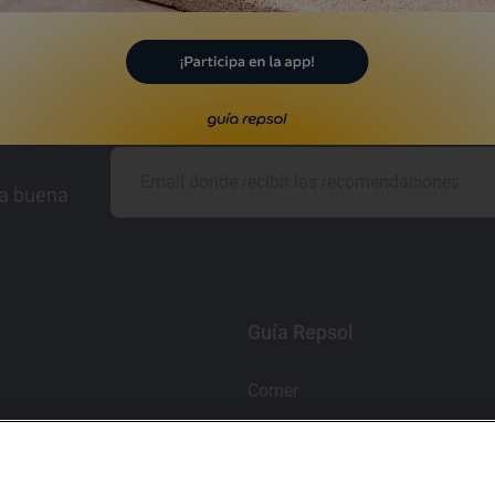
Gala Soles Guía Repsol 2019
la buena
Guía Repsol
Comer
Viajar
Dormir