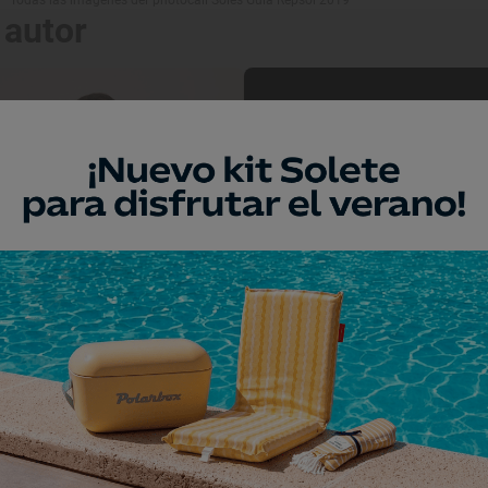
 autor
 viaje
Reportaje de viaje
 sin chaquetilla
Los nuevos y deslu
es del photocall Soles Guía Repsol
Soles revolucionan 
Sebastián