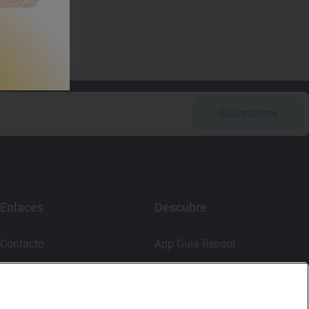
Suscribirme
Enlaces
Descubre
Contacto
App Guía Repsol
Sala de prensa
Mercado Vallehermoso
Canal de ética