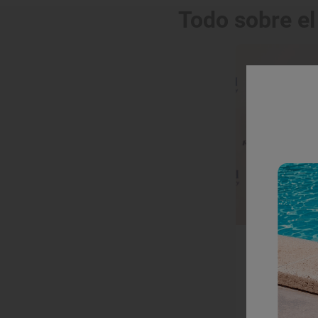
Todo sobre el
Reportaje de
De Gala y
Todas las imágen
2019