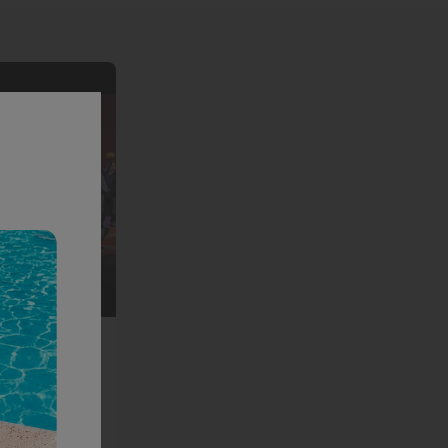
mbrantes
San