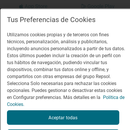
App Store
Google Play
Tus Preferencias de Cookies
Guía Repsol
Enlaces
Utilizamos cookies propias y de terceros con fines
Comer
Contacto
técnicos, personalización, análisis y publicitarios,
Viajar
Sala de prensa
incluyendo anuncios personalizados a partir de tus datos.
Estos últimos pueden incluir la creación de un perfil con
Dormir
Canal de ética
tus hábitos de navegación, pudiendo vincular tus
dispositivos, combinar tus datos online y offline, y
compartirlos con otras empresas del grupo Repsol.
Selecciona Solo necesarias para rechazar las cookies
opcionales. Puedes gestionar o desactivar estas cookies
Política de privacidad
Política de cookies
Nota legal
en Configurar preferencias. Más detalles en la
Política de
Condiciones del servicio
Cookies.
© Repsol S.A. 2000
- 2026
Aceptar todas