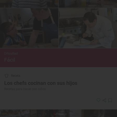
Dificultad
Fácil
Receta
Los chefs cocinan con sus hijos
Recetas para hacer con niños