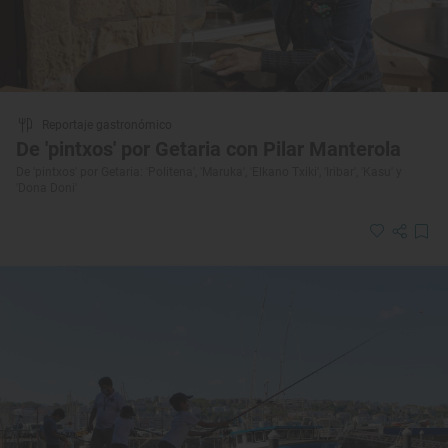
Reportaje gastronómico
De 'pintxos' por Getaria con Pilar Manterola
De 'pintxos' por Getaria: 'Politena', 'Maruka', 'Elkano Txiki', 'Iribar', 'Kasu' y
'Dona Doni'