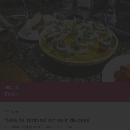
Dificultad
Fácil
Receta
Vete de 'pintxos' sin salir de casa
6 recetas de 'pintxos' clásicos donostiarras