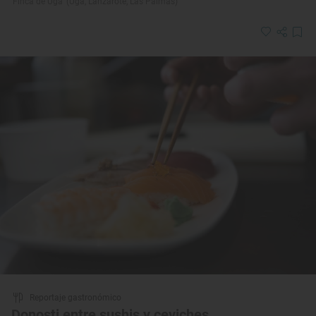
‘Finca de Uga’ (Uga, Lanzarote, Las Palmas)
Reportaje gastronómico
Donosti entre sushis y ceviches