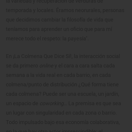
la variedad y recuperación de verduras de
temporada y locales. Éramos neorurales, personas
que decidimos cambiar la filosofía de vida que
teníamos para aprender un oficio que para mí
merece todo el respeto: la payesía".
En ¡La Colmena Que Dice Sí!, la interacción social
se da primero
online
y el cara a cara salta cada
semana a la vida real en cada barrio, en cada
colmena/punto de distribución ¿Qué forma tiene
cada colmena? Puede ser una escuela, un jardín,
un espacio de
coworking
… La premisa es que sea
un lugar con singularidad en cada zona o barrio.
Todo impulsado bajo esa economía colaborativa,
en la que hay otro actor imprescindible: el