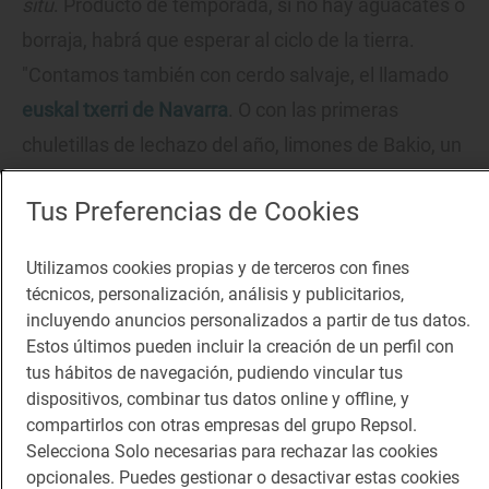
situ
. Producto de temporada, si no hay aguacates o
borraja, habrá que esperar al ciclo de la tierra.
"Contamos también con cerdo salvaje, el llamado
euskal txerri de Navarra
. O con las primeras
chuletillas de lechazo del año, limones de Bakio, un
catálogo enorme de fruta y verdura…".
Tus Preferencias de Cookies
Reportaje gastronómico
Utilizamos cookies propias y de terceros con fines
Larga (segunda) vida al cerdo vasco
técnicos, personalización, análisis y publicitarios,
Cerdos 'Maskarada': cerdos 'gourmet' en
Navarra
incluyendo anuncios personalizados a partir de tus datos.
Estos últimos pueden incluir la creación de un perfil con
tus hábitos de navegación, pudiendo vincular tus
dispositivos, combinar tus datos online y offline, y
compartirlos con otras empresas del grupo Repsol.
Su mapa por provincias empieza a salpicar con la
Selecciona Solo necesarias para rechazar las cookies
opcionales. Puedes gestionar o desactivar estas cookies
cesta de la compra de este proyecto a cada vez