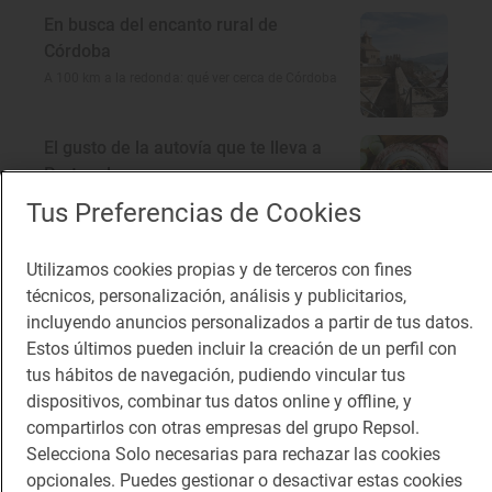
En busca del encanto rural de
Córdoba
A 100 km a la redonda: qué ver cerca de Córdoba
El gusto de la autovía que te lleva a
Portugal
Restaurantes en la A-5: dónde comer rico y barato
Tus Preferencias de Cookies
Utilizamos cookies propias y de terceros con fines
técnicos, personalización, análisis y publicitarios,
incluyendo anuncios personalizados a partir de tus datos.
Te puede interesar
Estos últimos pueden incluir la creación de un perfil con
tus hábitos de navegación, pudiendo vincular tus
dispositivos, combinar tus datos online y offline, y
compartirlos con otras empresas del grupo Repsol.
Selecciona Solo necesarias para rechazar las cookies
opcionales. Puedes gestionar o desactivar estas cookies