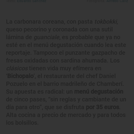
Texto:
Eduardo Sánchez
Fotografía:
Alfredo Cáliz
La carbonara coreana, con pasta
tokbokki
,
queso pecorino y coronada con una sutil
lámina de
guanciale
, es probable que ya no
esté en el menú degustación cuando lea este
reportaje. Tampoco el punzante gazpacho de
fresas oxidadas con sardina ahumada. Los
clásicos
tienen vida muy efímera en
‘
Bichopalo
’, el restaurante del chef Daniel
Pozuelo en el barrio madrileño de Chamberí.
Su apuesta es radical: un
menú degustación
de cinco pases, “sin reglas y cambiante de un
día para otro”, que se disfruta
por 35 euros
.
Alta cocina a precio de mercado y para todos
los bolsillos.