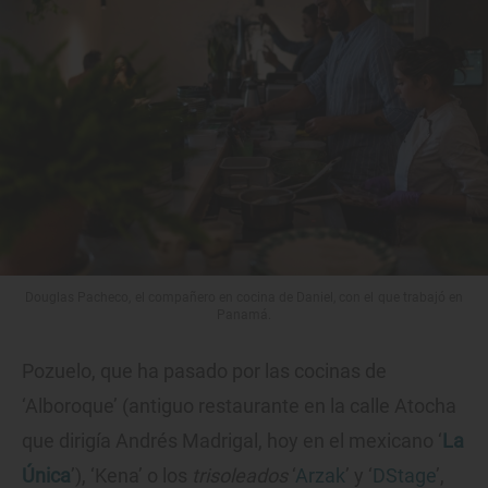
Douglas Pacheco, el compañero en cocina de Daniel, con el que trabajó en
Panamá.
Pozuelo, que ha pasado por las cocinas de
‘Alboroque’ (antiguo restaurante en la calle Atocha
que dirigía Andrés Madrigal, hoy en el mexicano ‘
La
Única
’), ‘Kena’ o los
trisoleados
‘
Arzak
’ y ‘
DStage
’,