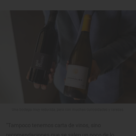
Una bodega muy reducida, pero con muchas curiosidades y rarezas.
“Tampoco tenemos carta de vinos, sino
recomendaciones que se salen un poco de lo