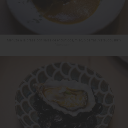
Merluza a la brasa con salsa de encurtidos, miso, piparras, ‘katsuobushi’ y
‘dokudami’.