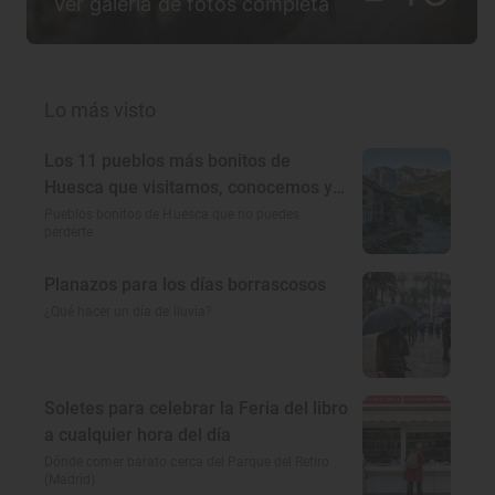
Ver galería de fotos completa
Lo más visto
Los 11 pueblos más bonitos de
Huesca que visitamos, conocemos y
amamos
Pueblos bonitos de Huesca que no puedes
perderte
Planazos para los días borrascosos
¿Qué hacer un día de lluvia?
Soletes para celebrar la Feria del libro
a cualquier hora del día
Dónde comer barato cerca del Parque del Retiro
(Madrid)