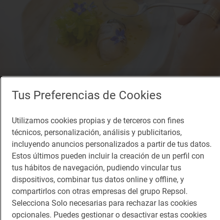
Tus Preferencias de Cookies
Utilizamos cookies propias y de terceros con fines
Reportaje gastronómico
técnicos, personalización, análisis y publicitarios,
La magia de la gastronomía cultivada
incluyendo anuncios personalizados a partir de tus datos.
Restaurante ‘El Choko de Remigio’ (Tudela, Navarra)
Estos últimos pueden incluir la creación de un perfil con
tus hábitos de navegación, pudiendo vincular tus
dispositivos, combinar tus datos online y offline, y
compartirlos con otras empresas del grupo Repsol.
Selecciona Solo necesarias para rechazar las cookies
opcionales. Puedes gestionar o desactivar estas cookies