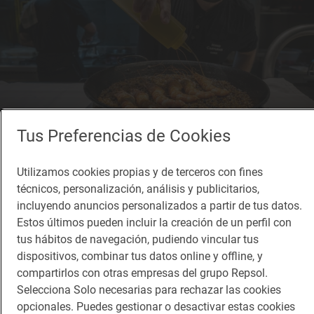
Tus Preferencias de Cookies
El arroz con langostinos muestra el idilio del cocinero por los buenos
fondos.
Utilizamos cookies propias y de terceros con fines
técnicos, personalización, análisis y publicitarios,
Una carta al son de las
incluyendo anuncios personalizados a partir de tus datos.
Estos últimos pueden incluir la creación de un perfil con
cosechas
tus hábitos de navegación, pudiendo vincular tus
dispositivos, combinar tus datos online y offline, y
compartirlos con otras empresas del grupo Repsol.
En aquella época de formación y en aquella ciudad
Selecciona Solo necesarias para rechazar las cookies
opcionales. Puedes gestionar o desactivar estas cookies
conoció a Meritxell, la que sería su esposa y