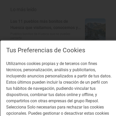
Lo más leído
Los 11 pueblos más bonitos de
Huesca que visitamos, conocemos y
amamos
Pueblos bonitos de Huesca que no puedes
perderte
Tus Preferencias de Cookies
Planazos para los días borrascosos
¿Qué hacer un día de lluvia?
Utilizamos cookies propias y de terceros con fines
técnicos, personalización, análisis y publicitarios,
incluyendo anuncios personalizados a partir de tus datos.
Soletes para celebrar la Feria del libro
Estos últimos pueden incluir la creación de un perfil con
a cualquier hora del día
tus hábitos de navegación, pudiendo vincular tus
Dónde comer barato cerca del Parque del Retiro
dispositivos, combinar tus datos online y offline, y
(Madrid)
compartirlos con otras empresas del grupo Repsol.
Selecciona Solo necesarias para rechazar las cookies
En busca del encanto rural de
opcionales. Puedes gestionar o desactivar estas cookies
Córdoba