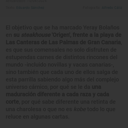
Actualizado: 10/04/2024
Texto:
Eduardo Sánchez
Fotografía:
Alfredo Cáliz
El objetivo que se ha marcado Yeray Bolaños
en
su
steakhouse
'Origen', frente a la playa de
Las Canteras de Las Palmas de Gran Canaria
,
es que sus comensales no solo disfruten de
estupendas carnes de distintos rincones del
mundo -incluido novillas y vacas canarias-,
sino también que cada uno de ellos salga de
esta parrilla sabiendo algo más del complejo
universo cárnico, por qué se le da
una
maduración diferente a cada raza y cada
corte
, por qué sabe diferente una retinta de
una charolesa o que no es
kobe
todo lo que
reluce en algunas cartas.