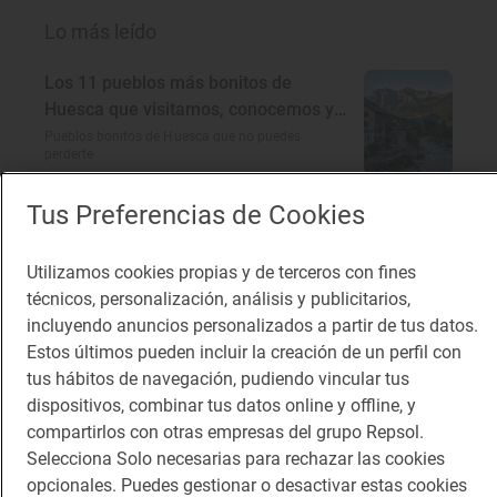
Lo más leído
Los 11 pueblos más bonitos de
Huesca que visitamos, conocemos y
amamos
Pueblos bonitos de Huesca que no puedes
perderte
Planazos para los días borrascosos
Tus Preferencias de Cookies
¿Qué hacer un día de lluvia?
Utilizamos cookies propias y de terceros con fines
técnicos, personalización, análisis y publicitarios,
incluyendo anuncios personalizados a partir de tus datos.
Soletes para celebrar la Feria del libro
Estos últimos pueden incluir la creación de un perfil con
a cualquier hora del día
tus hábitos de navegación, pudiendo vincular tus
Dónde comer barato cerca del Parque del Retiro
dispositivos, combinar tus datos online y offline, y
(Madrid)
compartirlos con otras empresas del grupo Repsol.
En busca del encanto rural de
Selecciona Solo necesarias para rechazar las cookies
Córdoba
opcionales. Puedes gestionar o desactivar estas cookies