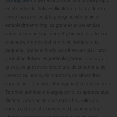
'
El Paquidermo
' se ha hecho con un nombre propio
en el sector del dulce vallisoletano. Tanto dentro
como fuera del local, la peregrinación hacia el
establecimiento implica grandes experiencias
culinarias en un lugar coqueto, bien decorado, con
muchos elefantes en honor a su nombre, una
pequeña librería al fondo para intercambiar libros…
y
muchos dulces. En particular, tartas
. Las hay de
queso, de queso con chocolate, de zanahoria, de
cerveza Guinness, de manzana, de almendras,
capuchino... ¡Por solo citar algunas! Todas caseras.
También admiten encargos, por si os apetece algo
distinto. Además de esas tartas hay rollos de
canela o chocolate, brownies o bizcochos. Un