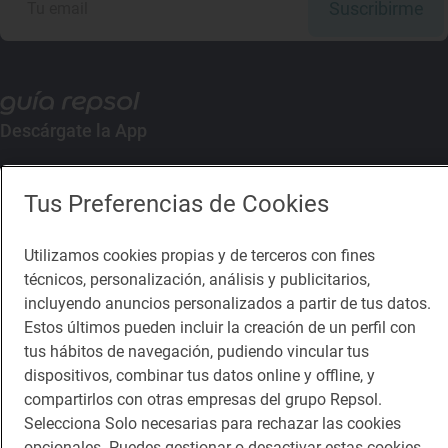
Suscribirme
Descárgate la App
App Store
Google Play
Tus Preferencias de Cookies
Guía Repsol
Enlaces
Utilizamos cookies propias y de terceros con fines
técnicos, personalización, análisis y publicitarios,
Comer
Contacto
incluyendo anuncios personalizados a partir de tus datos.
Estos últimos pueden incluir la creación de un perfil con
Viajar
Sala de prensa
tus hábitos de navegación, pudiendo vincular tus
Dormir
Canal de ética
dispositivos, combinar tus datos online y offline, y
compartirlos con otras empresas del grupo Repsol.
Selecciona Solo necesarias para rechazar las cookies
opcionales. Puedes gestionar o desactivar estas cookies