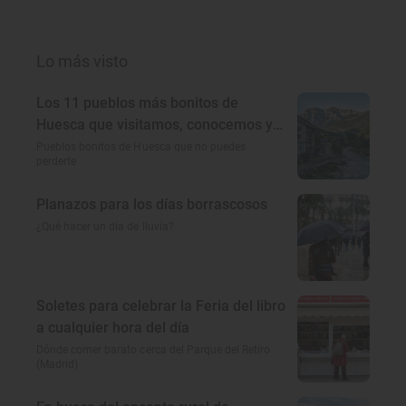
Lo más visto
Los 11 pueblos más bonitos de
Huesca que visitamos, conocemos y
amamos
Pueblos bonitos de Huesca que no puedes
perderte
Planazos para los días borrascosos
¿Qué hacer un día de lluvia?
Soletes para celebrar la Feria del libro
a cualquier hora del día
Dónde comer barato cerca del Parque del Retiro
(Madrid)