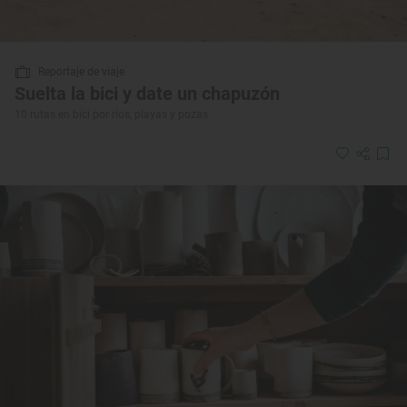
Reportaje de viaje
Suelta la bici y date un chapuzón
10 rutas en bici por ríos, playas y pozas