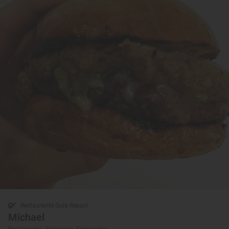
Restaurante Guía Repsol
Michael
Restaurante · Sanxenxo, Pontevedra