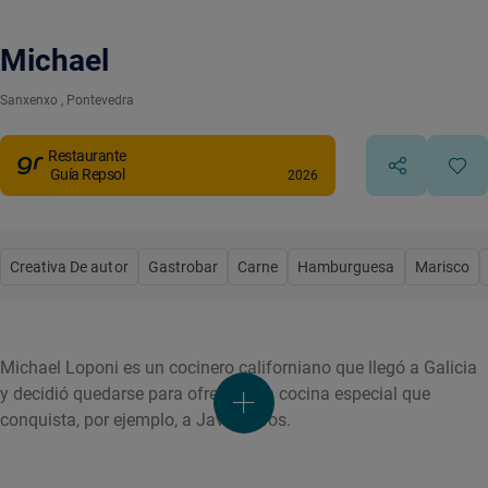
Michael
Sanxenxo
, Pontevedra
Restaurante
Guía Repsol
2026
Creativa De autor
Gastrobar
Carne
Hamburguesa
Marisco
Michael Loponi es un cocinero californiano que llegó a Galicia
y decidió quedarse para ofrecer una cocina especial que
conquista, por ejemplo, a Javi Olleros.