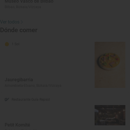
Museo Vasco de Bilbao
Bilbao, Bizkaia/Vizcaya
Ver todos
Dónde comer
1 Sol
Jauregibarria
Amorebieta-Etxano, Bizkaia/Vizcaya
Restaurante Guía Repsol
Petit Komité