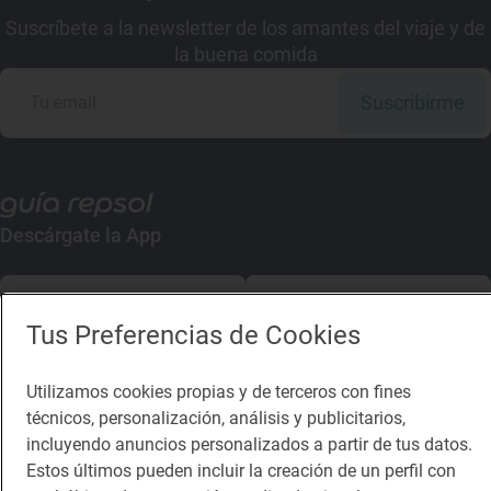
Suscríbete a la newsletter de los amantes del viaje y de
la buena comida
Suscribirme
Descárgate la App
App Store
Google Play
Tus Preferencias de Cookies
Guía Repsol
Enlaces
Utilizamos cookies propias y de terceros con fines
técnicos, personalización, análisis y publicitarios,
Comer
Contacto
incluyendo anuncios personalizados a partir de tus datos.
Viajar
Sala de prensa
Estos últimos pueden incluir la creación de un perfil con