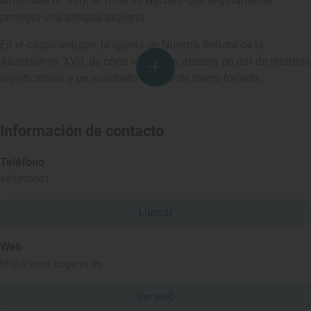
almohade (s. XIII), la Torre de Haches, que seguramente
protegía una antigua alquería.
En el casco antiguo, la iglesia de Nuestra Señora de la
Asunción (s. XVI), de corte románico, atesora un par de retablos
significativos y un inusitado trabajo de hierro forjado.
Información de contacto
Teléfono
967290001
Llamar
Web
http:// www.bogarra.es
Ver web