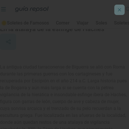
Bogarra
Soletes de Famosos
Comer
Viajar
Soles
Solete
En la atalaya de la esfinge de Haches
La antigua ciudad tarraconense de Biguerra se alió con Roma
durante las primeras guerras con los cartagineses y fue
recuperada por Escipión en el año 214 a.C. Larga historia pues
la de Bogarra y aún más larga si se cuenta con la pétrea
vigilancia de la hierática e insondable esfinge íbera de Haches,
figura con garras de león, cuerpo de ave y cabeza de mujer,
cuya sonrisa arcaica y el trenzado de su pelo recuerdan a la
escultura griega. Fue localizada en las afueras de la localidad,
donde aún quedan restos de una atalaya de vigilancia