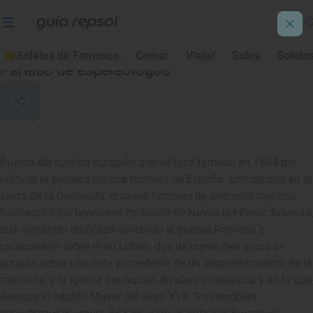
Hontoria del Pinar
Soletes de Famosos
Comer
Viajar
Soles
Solete
Paraíso de espeleólogos
Pueblo del sureste burgalés que se hizo famoso en 1884 por
instalar la primera fábrica resinera de España. Enmarcado en la
sierra de la Demanda, dispone también de antiguos molinos
harineros y los lavaderos de caolín de Navas del Pinar. Además,
sus visitantes disfrutan visitando el puente Romano o
campanario sobre el río Lobos, dos de cuyos tres arcos se
apoyan sobre una roca procedente de un desprendimiento de la
montaña, y la iglesia parroquial, de planta románica y en la que
destaca el retablo Mayor del siglo XVII. Son también