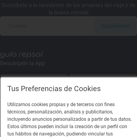
Suscríbete a la newsletter de los amantes del viaje y de
la buena comida
Suscribirme
Descárgate la App
App Store
Google Play
Tus Preferencias de Cookies
Guía Repsol
Enlaces
Utilizamos cookies propias y de terceros con fines
técnicos, personalización, análisis y publicitarios,
Comer
Contacto
incluyendo anuncios personalizados a partir de tus datos.
Viajar
Sala de prensa
Estos últimos pueden incluir la creación de un perfil con
tus hábitos de navegación, pudiendo vincular tus