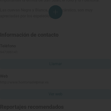
importantes la ermita de San Juan, el rollo y la Fuentona.
Las cuevas Negra y Blanca, de tipo cárstico, son muy
apreciadas por los espeleólogos.
Información de contacto
Teléfono
947386141
Llamar
Web
http://www.hontoriadelpinar.es
Ver web
Reportajes recomendados