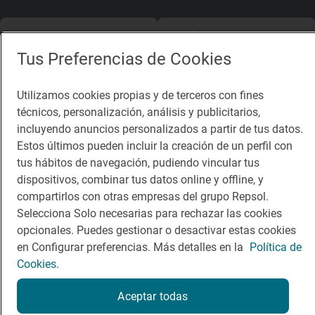
App Store
Google Play
Tus Preferencias de Cookies
Guía Repsol
Enlaces
Utilizamos cookies propias y de terceros con fines
Comer
Contacto
técnicos, personalización, análisis y publicitarios,
incluyendo anuncios personalizados a partir de tus datos.
Viajar
Sala de prensa
Estos últimos pueden incluir la creación de un perfil con
tus hábitos de navegación, pudiendo vincular tus
Dormir
Canal de ética
dispositivos, combinar tus datos online y offline, y
compartirlos con otras empresas del grupo Repsol.
Selecciona Solo necesarias para rechazar las cookies
opcionales. Puedes gestionar o desactivar estas cookies
en Configurar preferencias. Más detalles en la
Política de
Política de privacidad
Política de cookies
Nota legal
Cookies.
Condiciones del servicio
© Repsol S.A. 2000
- 2026
Aceptar todas