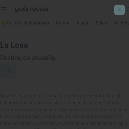
Soletes de Famosos
Comer
Viajar
Soles
Solete
La Losa
Destino de ensueño
Quizás lleguemos a La Losa soñando con encontrar la pista
definitiva que permita descifrar el origen de la Mujer Muerta,
ese macizo montañoso con caprichosa forma femenina que se
eleva desde los pies del pueblo. Tal vez queramos perdernos
entre los senderos, arroyos y montañas que desde el municipio