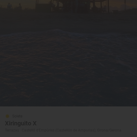
Solete
Xiringuito X
Terrazas · Castelló d'Empúries (Castellón de Ampurias), Girona/Gerona