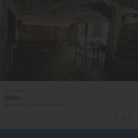
Solete
Nimú
Restaurantes · Celrà, Girona/Gerona