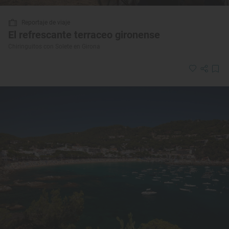
Reportaje de viaje
El refrescante terraceo gironense
Chiringuitos con Solete en Girona