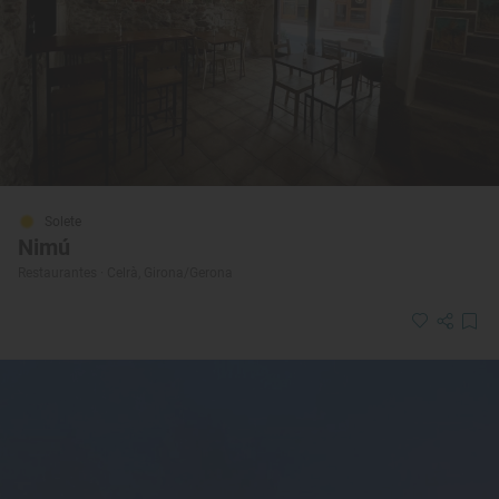
Solete
Nimú
Restaurantes · Celrà, Girona/Gerona