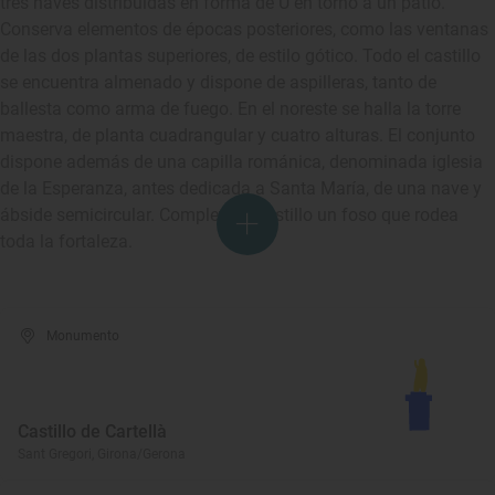
tres naves distribuidas en forma de U en torno a un patio.
Conserva elementos de épocas posteriores, como las ventanas
de las dos plantas superiores, de estilo gótico. Todo el castillo
se encuentra almenado y dispone de aspilleras, tanto de
ballesta como arma de fuego. En el noreste se halla la torre
maestra, de planta cuadrangular y cuatro alturas. El conjunto
dispone además de una capilla románica, denominada iglesia
de la Esperanza, antes dedicada a Santa María, de una nave y
ábside semicircular. Completa el castillo un foso que rodea
toda la fortaleza.
Monumento
Castillo de Cartellà
Sant Gregori, Girona/Gerona