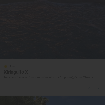
Solete
Xiringuito X
Terrazas · Castelló d'Empúries (Castellón de Ampurias), Girona/Gerona