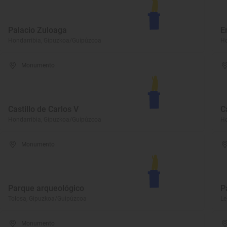
Palacio Zuloaga
E
Hondarribia, Gipuzkoa/Guipúzcoa
Ho
Monumento
Castillo de Carlos V
C
Hondarribia, Gipuzkoa/Guipúzcoa
Ho
Monumento
Parque arqueológico
P
Tolosa, Gipuzkoa/Guipúzcoa
Le
Monumento