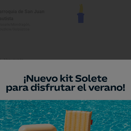
arroquia de San Juan
autista
rasate/Mondragón,
puzkoa/Guipúzcoa
Monumento
glesia de Santa María de la
sunción y del Manzano
ndarribia, Gipuzkoa/Guipúzcoa
Playa
laya de Los Frailes