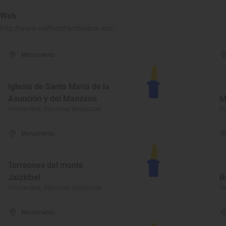
Web
http://www.visithondarribiairun.eus/
Monumento
Iglesia de Santa María de la
Asunción y del Manzano
M
Hondarribia, Gipuzkoa/Guipúzcoa
Ho
Monumento
Torreones del monte
Jaizkibel
B
Hondarribia, Gipuzkoa/Guipúzcoa
Ho
Monumento