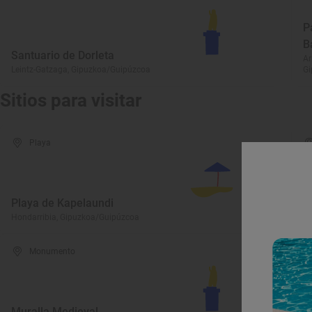
P
B
Santuario de Dorleta
Ar
Leintz-Gatzaga, Gipuzkoa/Guipúzcoa
Gi
Sitios para visitar
Playa
I
Playa de Kapelaundi
A
Hondarribia, Gipuzkoa/Guipúzcoa
Ho
Monumento
Muralla Medieval
P