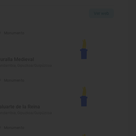
Ver web
Monumento
uralla Medieval
ndarribia, Gipuzkoa/Guipúzcoa
Monumento
aluarte de la Reina
ndarribia, Gipuzkoa/Guipúzcoa
Monumento