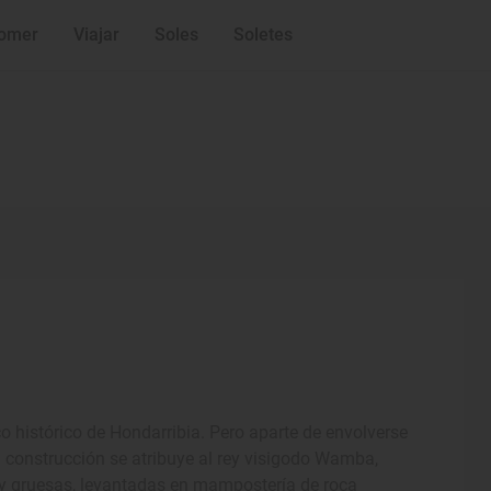
omer
Viajar
Soles
Soletes
co histórico de Hondarribia. Pero aparte de envolverse
ya construcción se atribuye al rey visigodo Wamba,
s y gruesas, levantadas en mampostería de roca