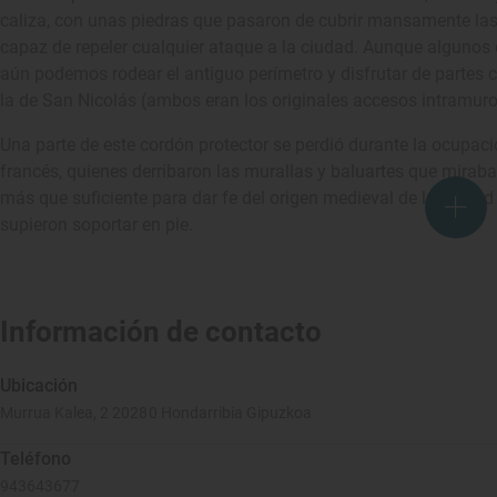
caliza, con unas piedras que pasaron de cubrir mansamente las 
capaz de repeler cualquier ataque a la ciudad. Aunque algunos 
aún podemos rodear el antiguo perímetro y disfrutar de partes 
la de San Nicolás (ambos eran los originales accesos intramuros
Una parte de este cordón protector se perdió durante la ocupaci
francés, quienes derribaron las murallas y baluartes que miraba
más que suficiente para dar fe del origen medieval de la ciudad
supieron soportar en pie.
Información de contacto
Ubicación
Murrua Kalea, 2 20280 Hondarribia Gipuzkoa
Teléfono
943643677