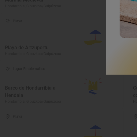
Hondarribia, Gipuzkoa/Guipúzcoa
Ho
Playa
Playa de Artzuportu
C
Hondarribia, Gipuzkoa/Guipúzcoa
Ho
Lugar Emblemático
Barco de Hondarribia a
C
Hendaia
c
Hondarribia, Gipuzkoa/Guipúzcoa
Ho
Playa