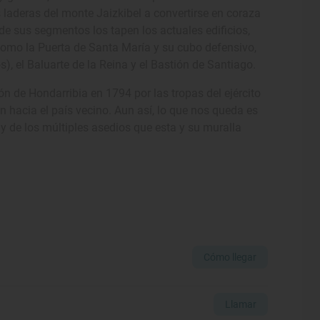
laderas del monte Jaizkibel a convertirse en coraza
de sus segmentos los tapen los actuales edificios,
como la Puerta de Santa María y su cubo defensivo,
), el Baluarte de la Reina y el Bastión de Santiago.
ón de Hondarribia en 1794 por las tropas del ejército
n hacia el país vecino. Aun así, lo que nos queda es
 y de los múltiples asedios que esta y su muralla
Cómo llegar
Llamar