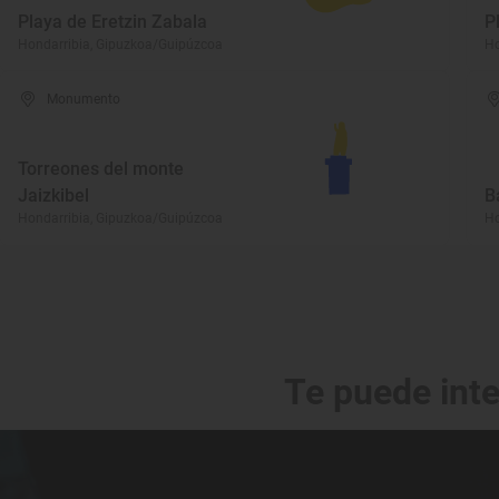
Playa de Eretzin Zabala
P
Hondarribia, Gipuzkoa/Guipúzcoa
Ho
Monumento
Torreones del monte
Jaizkibel
B
Hondarribia, Gipuzkoa/Guipúzcoa
Ho
Te puede int