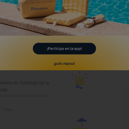
ndarribia, Gipuzkoa/Guipúzcoa
Lugar Emblemático
asco Histórico y La Marina
ndarribia, Gipuzkoa/Guipúzcoa
Lugar Emblemático
amino de Santiago de la
osta
ndarribia, Gipuzkoa/Guipúzcoa
Playa