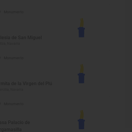
Monumento
glesia de San Miguel
itza, Navarra
Monumento
rmita de la Virgen del Plú
rcilla, Navarra
Monumento
asa Palacio de
rgamasilla