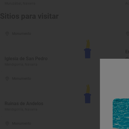
Muruzábal, Navarra
Ao
Sitios para visitar
Monumento
E
Iglesia de San Pedro
d
Mendigorría, Navarra
Me
Monumento
Ruinas de Andelos
P
Mendigorría, Navarra
Me
Monumento