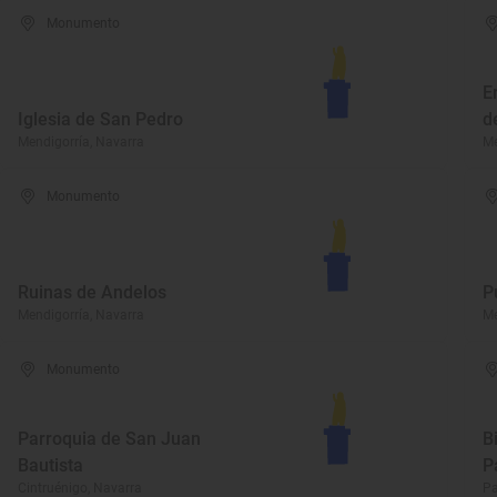
Monumento
E
Iglesia de San Pedro
d
Mendigorría, Navarra
Me
Monumento
Ruinas de Andelos
P
Mendigorría, Navarra
Me
Monumento
Parroquia de San Juan
B
Bautista
P
Cintruénigo, Navarra
Pa