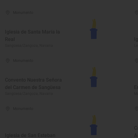
Monumento
Iglesia de Santa María la
Real
I
Sangüesa/Zangoza, Navarra
Le
Monumento
Convento Nuestra Señora
del Carmen de Sangüesa
E
Sangüesa/Zangoza, Navarra
Ma
Monumento
C
Iglesia de San Esteban
A