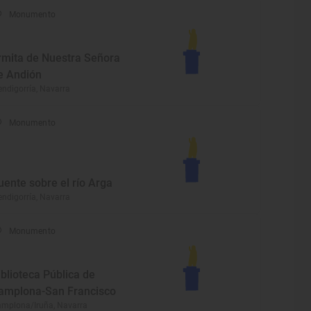
Monumento
rmita de Nuestra Señora
e Andión
ndigorría, Navarra
Monumento
uente sobre el río Arga
ndigorría, Navarra
Monumento
iblioteca Pública de
amplona-San Francisco
mplona/Iruña, Navarra