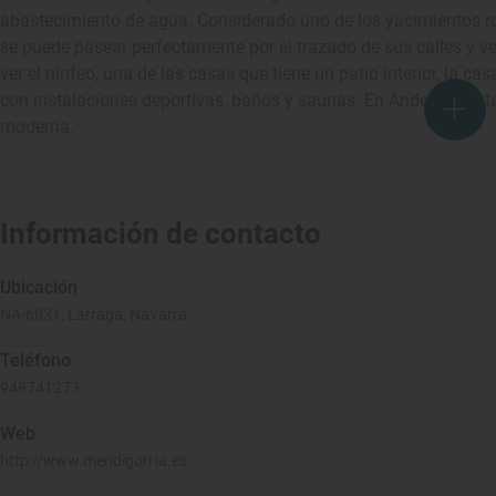
abastecimiento de agua. Considerado uno de los yacimientos r
se puede pasear perfectamente por el trazado de sus calles y v
ver el ninfeo, una de las casas que tiene un patio interior, la c
con instalaciones deportivas, baños y saunas. En Andelos contab
moderna.
Información de contacto
Ubicación
NA-6031, Larraga, Navarra
Teléfono
948741273
Web
http://www.mendigorria.es