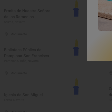
Ermita de Nuestra Señora
P
de los Remedios
B
Sesma, Navarra
Ci
Monumento
Biblioteca Pública de
I
Pamplona-San Francisco
R
Pamplona/Iruña, Navarra
Sa
Monumento
C
Iglesia de San Miguel
d
Leitza, Navarra
Sa