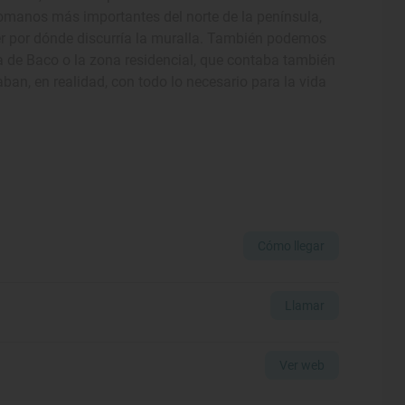
omanos más importantes del norte de la península,
er por dónde discurría la muralla. También podemos
asa de Baco o la zona residencial, que contaba también
an, en realidad, con todo lo necesario para la vida
Cómo llegar
Llamar
Ver web