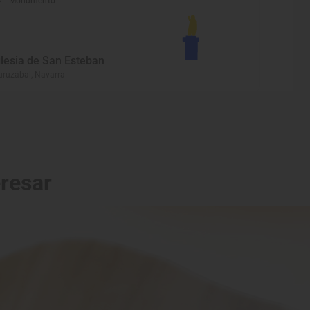
Monumento
glesia de San Esteban
ruzábal, Navarra
eresar