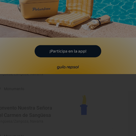
arroquia de San Juan
autista
ntruénigo, Navarra
Monumento
glesia de Santa María la
eal
ngüesa/Zangoza, Navarra
Monumento
onvento Nuestra Señora
el Carmen de Sangüesa
ngüesa/Zangoza, Navarra