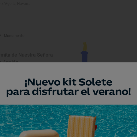
iz/Agoitz, Navarra
Monumento
rmita de Nuestra Señora
e Andión
ndigorría, Navarra
Monumento
uente sobre el río Arga
ndigorría, Navarra
Monumento