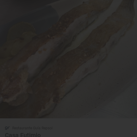
Restaurante Guía Repsol
Casa Eutimio