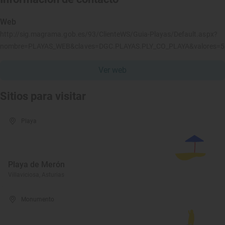
Web
http://sig.magrama.gob.es/93/ClienteWS/Guia-Playas/Default.aspx?
nombre=PLAYAS_WEB&claves=DGC.PLAYAS.PLY_CO_PLAYA&valores=
Ver web
Sitios para visitar
Playa
Playa de Merón
Villaviciosa, Asturias
Monumento