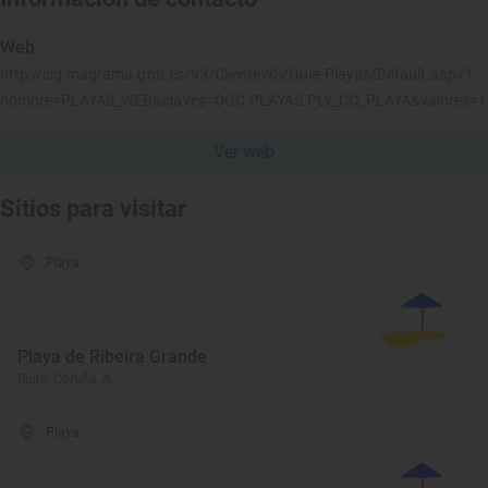
Web
http://sig.magrama.gob.es/93/ClienteWS/Guia-Playas/Default.aspx?
nombre=PLAYAS_WEB&claves=DGC.PLAYAS.PLY_CO_PLAYA&valores=
Ver web
Sitios para visitar
Playa
Playa de Ribeira Grande
Boiro, Coruña, A
Playa