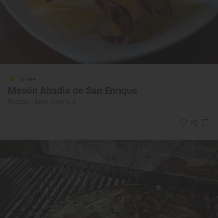
Solete
Mesón Abadía de San Enrique
Terrazas · Boiro, Coruña, A