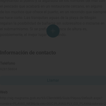
regresando al puerto y la algarabía de los hombres del mar con
el pescado que acabará en un restaurante cercano, en alguno
de los muchos que ofrece el puerto, en un recorrido que siempre
se hace corto. Las tranquilas aguas de la playa de Mogán
regalan la posibilidad de bañarse sin sobresaltos o iniciarse en
el submarinismo. Si se prefiere la pesca de altura es,
posiblemente, el mejor lugar del mundo.
Información de contacto
Teléfono
928158804
Llamar
Web
http://sig.magrama.gob.es/93/ClienteWS/Guia-Playas/Default.aspx?
nombre=PLAYAS_WEB&claves=DGC.PLAYAS.PLY_CO_PLAYA&valores=