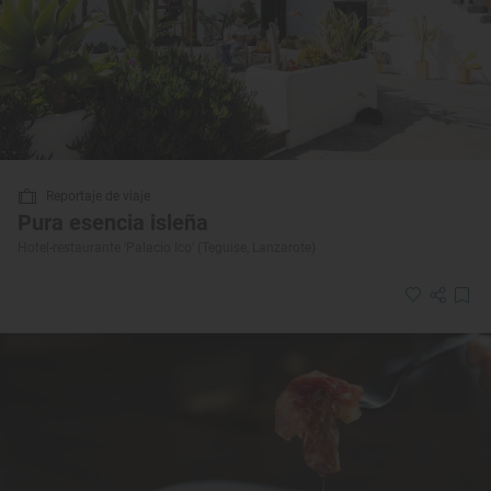
Reportaje de viaje
Pura esencia isleña
Hotel-restaurante ‘Palacio Ico’ (Teguise, Lanzarote)