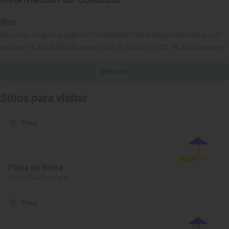
Web
http://sig.magrama.gob.es/93/ClienteWS/Guia-Playas/Default.aspx?
nombre=PLAYAS_WEB&claves=DGC.PLAYAS.PLY_CO_PLAYA&valores=
Ver web
Sitios para visitar
Playa
Playa de Balea
Camariñas, Coruña, A
Playa