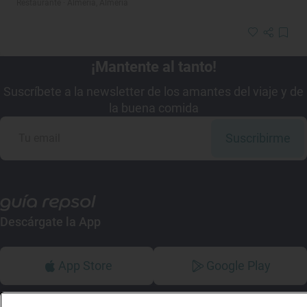
Restaurante · Almería, Almería
¡Mantente al tanto!
Suscríbete a la newsletter de los amantes del viaje y de
la buena comida
Suscribirme
Descárgate la App
App Store
Google Play
Guía Repsol
Enlaces