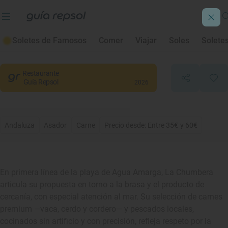
Asador La Chumbera
Soletes de Famosos
Comer
Viajar
Soles
Solete
Níjar
, Almería
Restaurante
Guía Repsol
2026
Andaluza
Asador
Carne
Precio desde: Entre 35€ y 60€
En primera línea de la playa de Agua Amarga, La Chumbera
articula su propuesta en torno a la brasa y el producto de
cercanía, con especial atención al mar. Su selección de carnes
premium —vaca, cerdo y cordero— y pescados locales,
cocinados sin artificio y con precisión, refleja respeto por la