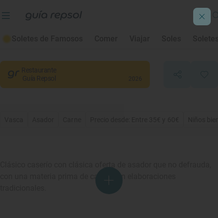
Asador Portuetxe
Soletes de Famosos
Comer
Viajar
Soles
Solete
San Sebastián
, Gipuzkoa/Guipúzcoa
Restaurante
Guía Repsol
2026
Vasca
Asador
Carne
Precio desde: Entre 35€ y 60€
Niños bie
Clásico caserío con clásica oferta de asador que no defrauda,
con una materia prima de calidad en elaboraciones
tradicionales.