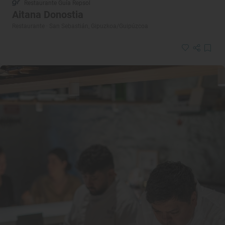
Restaurante Guía Repsol
Aitana Donostia
Restaurante · San Sebastián, Gipuzkoa/Guipúzcoa