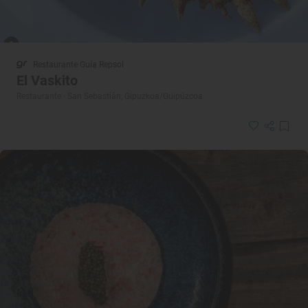
Restaurante Guía Repsol
El Vaskito
Restaurante · San Sebastián, Gipuzkoa/Guipúzcoa