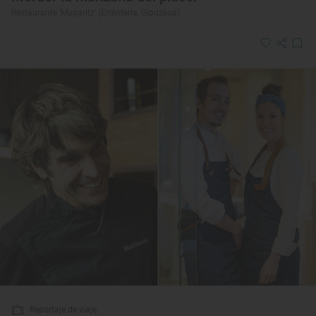
Restaurante ‘Mugaritz’ (Errenteria, Gipuzkoa)
Reportaje de viaje