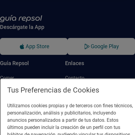
Descárgate la App
App Store
Google Play
Guía Repsol
Enlaces
Comer
Contacto
Tus Preferencias de Cookies
Viajar
Sala de prensa
Dormir
Canal de ética
Utilizamos cookies propias y de terceros con fines técnicos,
personalización, análisis y publicitarios, incluyendo
anuncios personalizados a partir de tus datos. Estos
últimos pueden incluir la creación de un perfil con tus
hábitos de navegación, pudiendo vincular tus dispositivos,