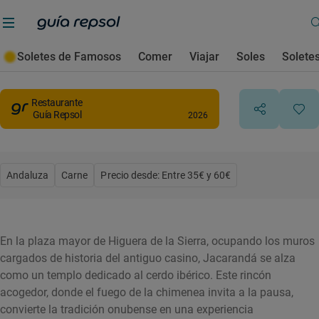
Jacarandá
Soletes de Famosos
Comer
Viajar
Soles
Solete
Higuera de la Sierra
, Huelva
Restaurante
Guía Repsol
2026
Andaluza
Carne
Precio desde: Entre 35€ y 60€
En la plaza mayor de Higuera de la Sierra, ocupando los muros
cargados de historia del antiguo casino, Jacarandá se alza
como un templo dedicado al cerdo ibérico. Este rincón
acogedor, donde el fuego de la chimenea invita a la pausa,
convierte la tradición onubense en una experiencia