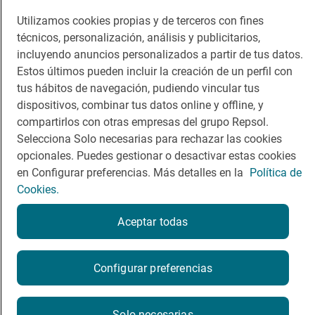
Comer
Contacto
Utilizamos cookies propias y de terceros con fines
Viajar
Sala de prensa
técnicos, personalización, análisis y publicitarios,
incluyendo anuncios personalizados a partir de tus datos.
Dormir
Canal de ética
Estos últimos pueden incluir la creación de un perfil con
tus hábitos de navegación, pudiendo vincular tus
dispositivos, combinar tus datos online y offline, y
compartirlos con otras empresas del grupo Repsol.
Selecciona Solo necesarias para rechazar las cookies
Política de privacidad
Política de cookies
Nota legal
opcionales. Puedes gestionar o desactivar estas cookies
Condiciones del servicio
en Configurar preferencias. Más detalles en la
Política de
© Repsol S.A. 2000
- 2026
Cookies.
Aceptar todas
¿Quieres probarlo?
Configurar preferencias
Por favor, contacta directamente con el restaurante.
Solo necesarias