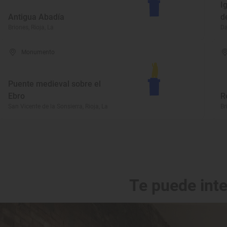
I
Antigua Abadía
d
Briones, Rioja, La
Da
Monumento
Puente medieval sobre el
Ebro
R
San Vicente de la Sonsierra, Rioja, La
Br
Te puede int