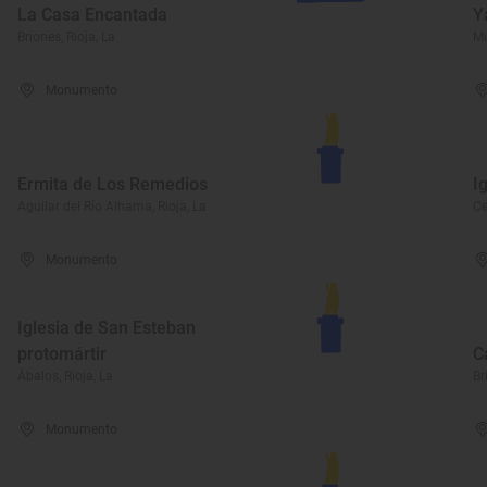
La Casa Encantada
Y
Briones, Rioja, La
Mu
Monumento
Ermita de Los Remedios
I
Aguilar del Río Alhama, Rioja, La
Ce
Monumento
Iglesia de San Esteban
protomártir
C
Ábalos, Rioja, La
Br
Monumento