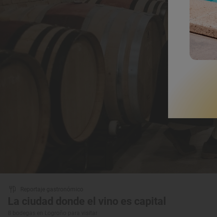
Reportaje gastronómico
La ciudad donde el vino es capital
8 bodegas en Logroño para visitar