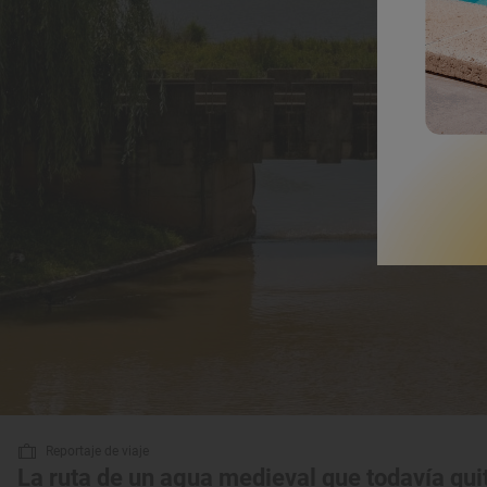
Reportaje de viaje
La ruta de un agua medieval que todavía quit