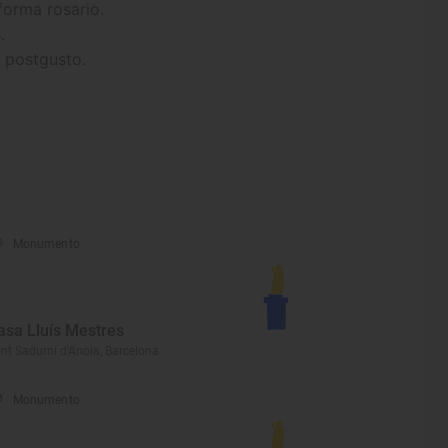
forma rosario.
.
 postgusto.
Monumento
asa Lluís Mestres
nt Sadurní d'Anoia, Barcelona
Monumento