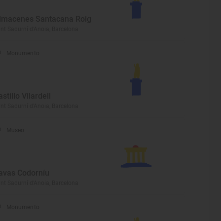
lmacenes Santacana Roig
nt Sadurní d'Anoia, Barcelona
Monumento
astillo Vilardell
nt Sadurní d'Anoia, Barcelona
Museo
avas Codorníu
nt Sadurní d'Anoia, Barcelona
Monumento