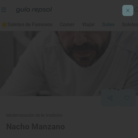
Soletes de Famosos
Comer
Viajar
Soles
Solete
Modernización de la tradición
Nacho Manzano