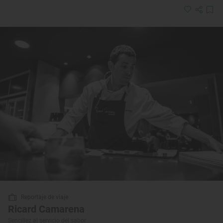
Reportaje de viaje
Ricard Camarena
Sencillez al servicio del sabor