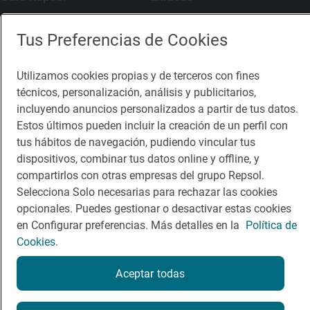
Comer
Contacto
Tus Preferencias de Cookies
Viajar
Sala de prensa
Utilizamos cookies propias y de terceros con fines
Dormir
Canal de ética
técnicos, personalización, análisis y publicitarios,
incluyendo anuncios personalizados a partir de tus datos.
Estos últimos pueden incluir la creación de un perfil con
tus hábitos de navegación, pudiendo vincular tus
dispositivos, combinar tus datos online y offline, y
Política de privacidad
Política de cookies
Nota legal
compartirlos con otras empresas del grupo Repsol.
Condiciones del servicio
Selecciona Solo necesarias para rechazar las cookies
© Repsol S.A. 2000
- 2026
opcionales. Puedes gestionar o desactivar estas cookies
en Configurar preferencias. Más detalles en la
Política de
Cookies.
Aceptar todas