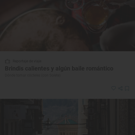
Reportaje de viaje
Brindis calientes y algún baile romántico
Dónde tomar cócteles (con Solete)