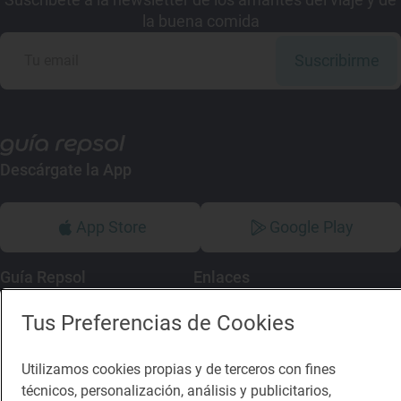
la buena comida
Suscribirme
Descárgate la App
App Store
Google Play
Guía Repsol
Enlaces
Tus Preferencias de Cookies
Comer
Contacto
Viajar
Sala de prensa
Utilizamos cookies propias y de terceros con fines
Dormir
Canal de ética
técnicos, personalización, análisis y publicitarios,