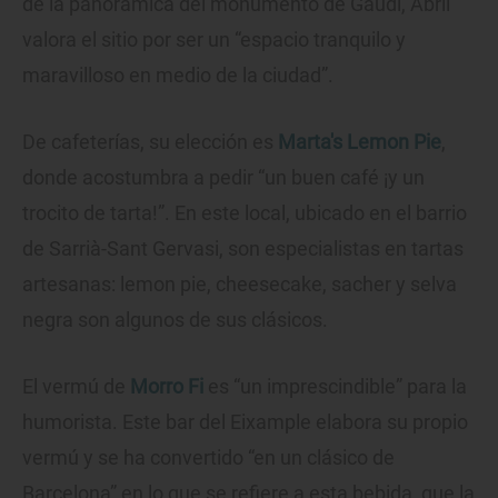
de la panorámica del monumento de Gaudí, Abril
valora el sitio por ser un “espacio tranquilo y
maravilloso en medio de la ciudad”.
De cafeterías, su elección es
Marta's Lemon Pie
,
donde acostumbra a pedir “un buen café ¡y un
trocito de tarta!”. En este local, ubicado en el barrio
de Sarrià-Sant Gervasi, son especialistas en tartas
artesanas: lemon pie, cheesecake, sacher y selva
negra son algunos de sus clásicos.
El vermú de
Morro Fi
es “un imprescindible” para la
humorista. Este bar del Eixample elabora su propio
vermú y se ha convertido “en un clásico de
Barcelona” en lo que se refiere a esta bebida, que la