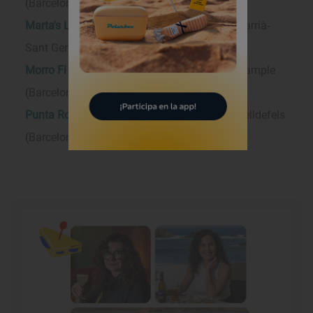
(Barcelona). Tel: 932142330
Marta's Lemon Pie
- Carrer de Balmes, 387. Sarrià-
Sant Gervasi (Barcelona). Tel: 932200858
Morro Fi
- Carrer del Consell de Cent, 171. Eixample
(Barcelona).
Punta Roca by Tibu-Ron
- Cala Ginesta. Castelldefels
(Barcelona). Tel: 936654731