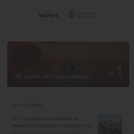
1
Ver galería de fotos completa
Lo más leído
Los 11 pueblos más bonitos de
Huesca que visitamos, conocemos y
amamos
Pueblos bonitos de Huesca que no puedes