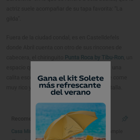
actriz suele acompañar de su tapa favorita: “La
gilda”.
Fuera de la ciudad condal, es en Castelldefels
donde Abril cuenta con otro de sus rincones de
cabecera, el chiringuito
Punta Roca by Tibu-Ron
, un
espacio que le “encanta” y que se sitúa “en una
calita escondida al final de Port Ginesta, se come
muy rico y casi con los pies en el agua”, detalla.
Recomendaciones de Silvia Abril
Casa Mimosa
- Carrer de Pau Claris, 179. Eixample