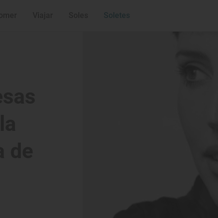
omer
Viajar
Soles
Soletes
esas
la
a de