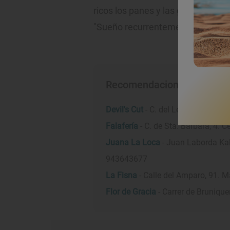
ricos los panes y las galletas, pero
"Sueño recurrentemente con sus 'r
Recomendaciones de Natal
Devil's Cut
- C. del León, 3. Centro
Falafería
- C. de Sta. Bárbara, 4. 
Juana La Loca
- Juan Laborda Kale
943643677
La Fisna
- Calle del Amparo, 91. 
Flor de Gracia
- Carrer de Brunique