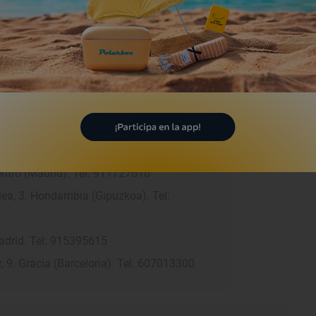
 la intérprete tiene su dulce favorito:
olls' de canela".
ia de Molina
 (Madrid). Tel: 634281270
Centro (Madrid). Tel: 911727610
a, 3. Hondarribia (Gipuzkoa). Tel:
Madrid. Tel: 915395615
r, 9. Gràcia (Barcelona). Tel: 607013300