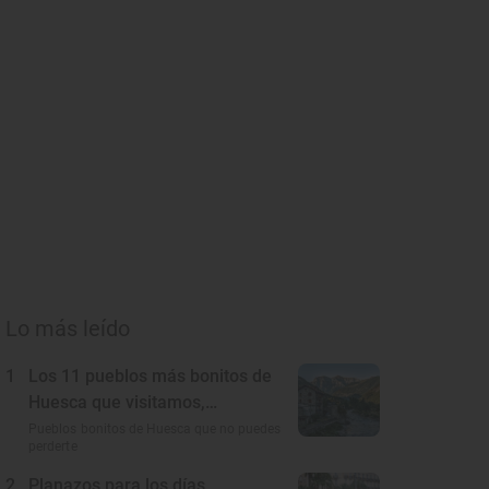
Lo más leído
1
Los 11 pueblos más bonitos de
Huesca que visitamos,
conocemos y amamos
Pueblos bonitos de Huesca que no puedes
perderte
2
Planazos para los días