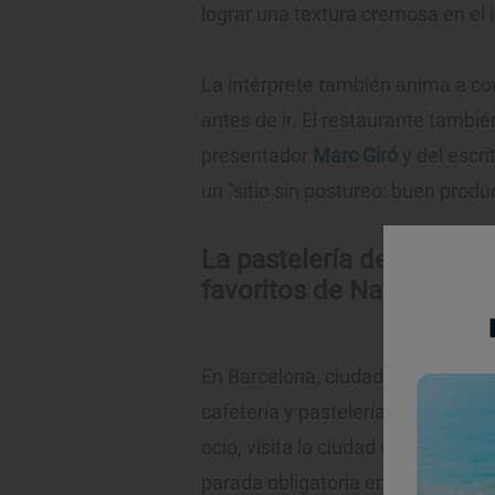
lograr una textura cremosa en el 
La intérprete también anima a c
antes de ir. El restaurante tambié
presentador
Marc Giró
y del escri
un “sitio sin postureo: buen prod
La pastelería de Barcelo
favoritos de Natalia de 
En Barcelona, ciudad que suele vi
cafetería y pastelería que suele v
ocio, visita la ciudad condal: "C
parada obligatoria en
Flor de Grac