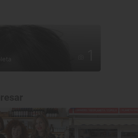
1
leta
eresar