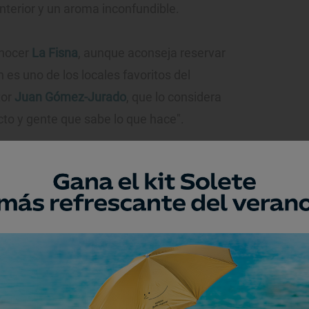
interior y un aroma inconfundible.
onocer
La Fisna
, aunque aconseja reservar
n es uno de los locales favoritos del
tor
Juan Gómez-Jurado
, que lo considera
ucto y gente que sabe lo que hace".
na que es uno de los rincones
Molina
sitar a menudo, la actriz recomienda una
isitar cuando, ya sea por trabajo o por
ada vez que voy a Barcelona hago una
ia
”. En este establecimiento están muy