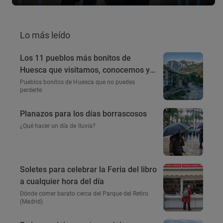
Lo más leído
Los 11 pueblos más bonitos de
Huesca que visitamos, conocemos y
amamos
Pueblos bonitos de Huesca que no puedes
perderte
Planazos para los días borrascosos
¿Qué hacer un día de lluvia?
Soletes para celebrar la Feria del libro
a cualquier hora del día
Dónde comer barato cerca del Parque del Retiro
(Madrid)