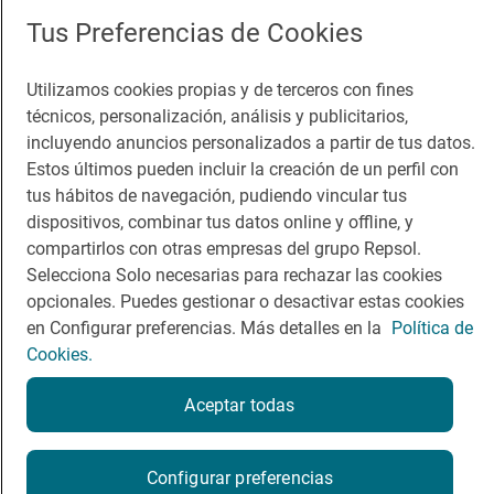
Comer
Contacto
Tus Preferencias de Cookies
Viajar
Sala de prensa
Utilizamos cookies propias y de terceros con fines
Dormir
Canal de ética
técnicos, personalización, análisis y publicitarios,
incluyendo anuncios personalizados a partir de tus datos.
Estos últimos pueden incluir la creación de un perfil con
tus hábitos de navegación, pudiendo vincular tus
dispositivos, combinar tus datos online y offline, y
Política de privacidad
Política de cookies
Nota legal
compartirlos con otras empresas del grupo Repsol.
Condiciones del servicio
Selecciona Solo necesarias para rechazar las cookies
© Repsol S.A. 2000
- 2026
opcionales. Puedes gestionar o desactivar estas cookies
en Configurar preferencias. Más detalles en la
Política de
Cookies.
Aceptar todas
Configurar preferencias