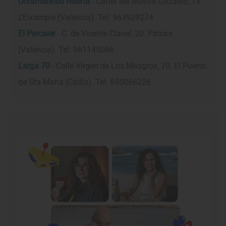
Ultramarinos Huerta
- Carrer del Mestre Gozalbo, 13.
L'Eixample (Valencia). Tel: 963929274
El Percaler
- C. de Vicente Clavel, 20. Patraix
(València). Tel: 961145086
Larga 70
- Calle Virgen de Los Milagros, 70. El Puerto
de Sta María (Cádiz). Tel: 695066226