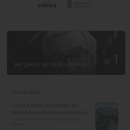
1
Ver galería de fotos completa
Lo más leído
Los 11 pueblos más bonitos de
Huesca que visitamos, conocemos y
amamos
Pueblos bonitos de Huesca que no puedes
perderte