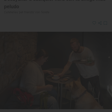
peludo
Cafeterías 'pet friendly' con Solete