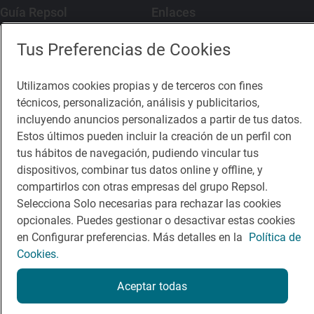
Guía Repsol
Enlaces
Tus Preferencias de Cookies
Comer
Contacto
Viajar
Sala de prensa
Utilizamos cookies propias y de terceros con fines
Dormir
Canal de ética
técnicos, personalización, análisis y publicitarios,
incluyendo anuncios personalizados a partir de tus datos.
Estos últimos pueden incluir la creación de un perfil con
tus hábitos de navegación, pudiendo vincular tus
dispositivos, combinar tus datos online y offline, y
compartirlos con otras empresas del grupo Repsol.
Política de privacidad
Política de cookies
Nota legal
Selecciona Solo necesarias para rechazar las cookies
Condiciones del servicio
opcionales. Puedes gestionar o desactivar estas cookies
© Repsol S.A. 2000
- 2026
en Configurar preferencias. Más detalles en la
Política de
Cookies.
Aceptar todas