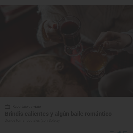
Reportaje de viaje
Brindis calientes y algún baile romántico
Dónde tomar cócteles (con Solete)