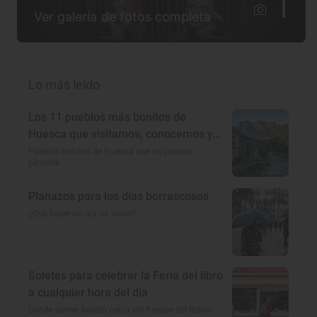
1
Ver galería de fotos completa
Lo más leído
Los 11 pueblos más bonitos de
Huesca que visitamos, conocemos y
amamos
Pueblos bonitos de Huesca que no puedes
perderte
Planazos para los días borrascosos
¿Qué hacer un día de lluvia?
Soletes para celebrar la Feria del libro
a cualquier hora del día
Dónde comer barato cerca del Parque del Retiro