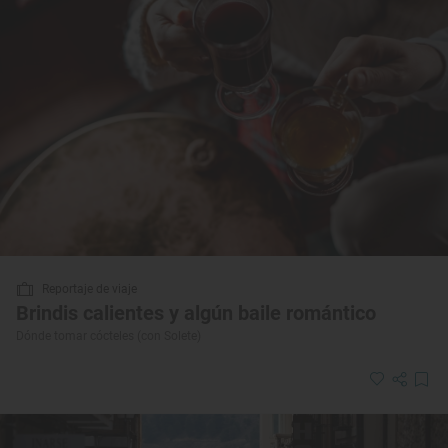
Reportaje de viaje
Brindis calientes y algún baile romántico
Dónde tomar cócteles (con Solete)