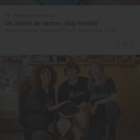
Reportaje gastronómico
Un Solete de narices ‘dog friendly’
Narigoni, cafetería y heladería en El Puerto de Santa María (Cádiz)