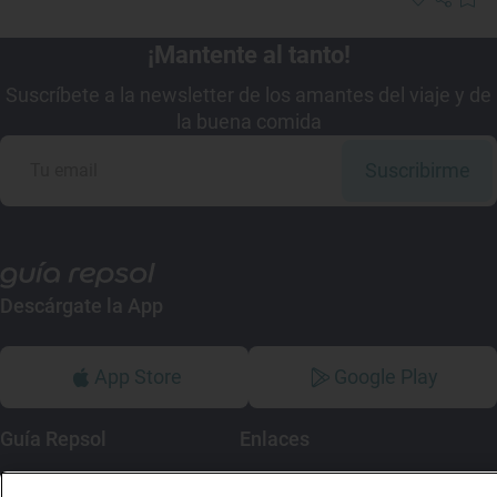
¡Mantente al tanto!
Suscríbete a la newsletter de los amantes del viaje y de
la buena comida
Suscribirme
Descárgate la App
App Store
Google Play
Guía Repsol
Enlaces
Comer
Contacto