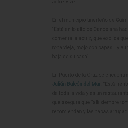
actriz vive.
En el municipio tinerfeño de Güím
"Está en lo alto de Candelaria hac
comenta la actriz, que explica qu
ropa vieja, mojo con papas… y au
baja de su casa".
En Puerto de la Cruz se encuentra
Julián Balcón del Mar
. "Está fren
de toda la vida y es un restaura
que asegura que “allí siempre tomo
recomiendan y las papas arrugad