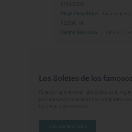
629620589
Playa Casa África
- Roque Las Bode
922590100
Central Mexicana
- C. Atenas, 2. 
Los Soletes de los famoso
Cuando llega el calor... ¡búscalos aquí! Algu
las caras más conocidas nos comparten sus
favoritos para el verano.
Descúbrelos todos