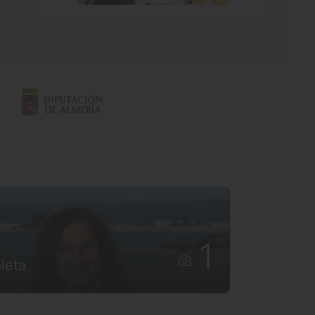
1
leta