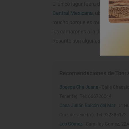
El único lugar fuera de su isla nat
Central Mexicana
,
ubicado en Poz
mucho porque es muy acogedor", a
los camarones a la diabla, el pol
Rosarito son algunas de las espec
Recomendaciones de Toni 
Bodega Cha Juana
- Calle Chacai
Tenerife). Tel: 666726044
Casa Julián Balcón del Mar
- C. G
Cruz de Tenerife). Tel:922385173
Los Gómez
- Cam. los Gomez, 22A.