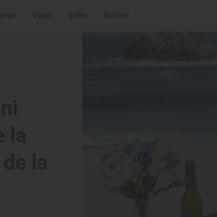
omer
Viajar
Soles
Soletes
ni
 la
 de la