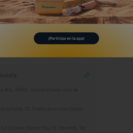
al que se cuela en su lista de favoritos es
uelo de Alarcón (Madrid). “Me gusta
firma la intérprete sobre un local donde
lo Guanajuato o los tacos Arrachera
ialidades de la casa.
Acosta
ca Alta, 38500. Güímar (Santa Cruz de
uayanfanta, 22. Puerto de la Cruz (Santa
La Orotava (Santa Cruz de Tenerife). Tel: