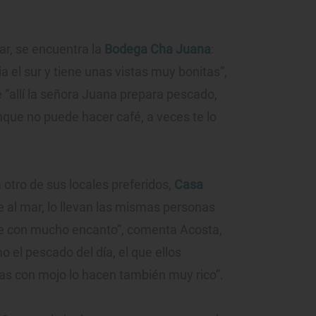
ar, se encuentra la
Bodega Cha Juana
:
ia el sur y tiene unas vistas muy bonitas”,
e “allí la señora Juana prepara pescado,
nque no puede hacer café, a veces te lo
 otro de sus locales preferidos,
Casa
te al mar, lo llevan las mismas personas
nte con mucho encanto”, comenta Acosta,
 el pescado del día, el que ellos
as con mojo lo hacen también muy rico”.