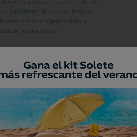
Orotava, la intérprete cuenta con otro de
nche
Los Gómez
. “El local está hecho a
r, pero tiene mucha personalidad, y
sticos", explica la actriz.
apital, Santa Cruz de Tenerife, es otro de
s venir a casa. La comida es auténtica:
os churritos de pescado… Platos como los
 que detalla que para llegar al local,
era de Anaga, un paisaje espectacular".
de Madrid que es el favorito