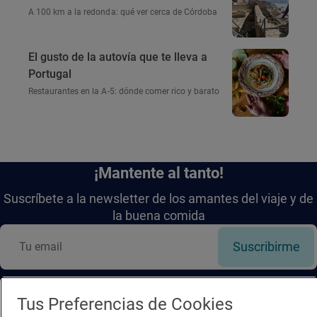
A 100 km a la redonda: qué ver cerca de Córdoba
El gusto de la autovía que te lleva a
Portugal
Restaurantes en la A-5: dónde comer rico y barato
¡Mantente al tanto!
Suscríbete a la newsletter de los amantes del viaje y de
la buena comida
Suscribirme
Tus Preferencias de Cookies