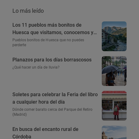
Lo más leído
Los 11 pueblos más bonitos de
Huesca que visitamos, conocemos y
amamos
Pueblos bonitos de Huesca que no puedes
perderte
Planazos para los días borrascosos
¿Qué hacer un día de lluvia?
Soletes para celebrar la Feria del libro
a cualquier hora del día
Dónde comer barato cerca del Parque del Retiro
(Madrid)
En busca del encanto rural de
Córdoba