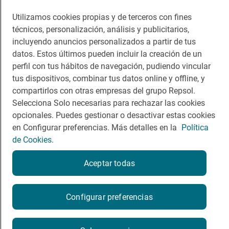
Descárgate la App
Utilizamos cookies propias y de terceros con fines
técnicos, personalización, análisis y publicitarios,
incluyendo anuncios personalizados a partir de tus
App Store
Google Play
datos. Estos últimos pueden incluir la creación de un
perfil con tus hábitos de navegación, pudiendo vincular
Guía Repsol
Enlaces
tus dispositivos, combinar tus datos online y offline, y
compartirlos con otras empresas del grupo Repsol.
Comer
Contacto
Selecciona Solo necesarias para rechazar las cookies
opcionales. Puedes gestionar o desactivar estas cookies
Viajar
Sala de prensa
en Configurar preferencias. Más detalles en la
Política
Dormir
Canal de ética
de Cookies.
Aceptar todas
Configurar preferencias
Política de privacidad
Política de cookies
Nota legal
Condiciones del servicio
© Repsol S.A. 2000
- 2026