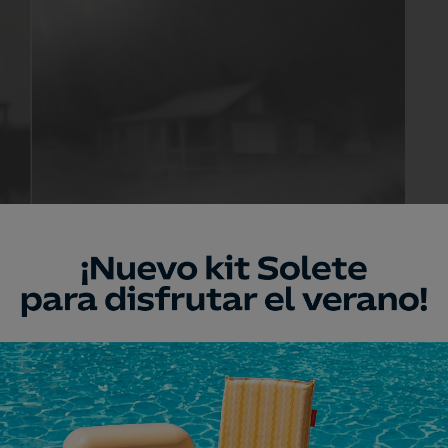
nso, artista que expondra en Art Madrid.
 de detectar: abren temprano, cierran
tro, repartidas entre museos, galerías y