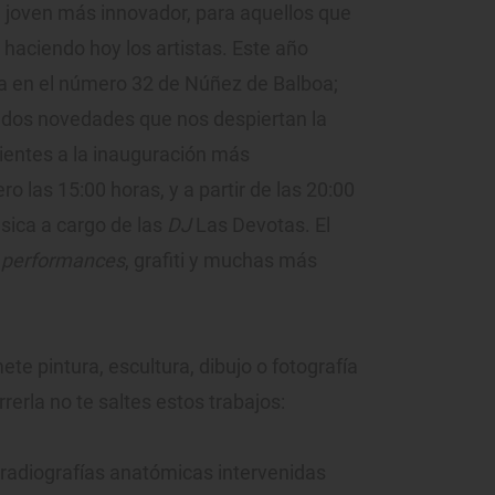
e joven más innovador, para aquellos que
 haciendo hoy los artistas. Este año
la en el número 32 de Núñez de Balboa;
 dos novedades que nos despiertan la
ientes a la inauguración más
o las 15:00 horas, y a partir de las 20:00
sica a cargo de las
DJ
Las Devotas. El
,
performances
, grafiti y muchas más
te pintura, escultura, dibujo o fotografía
rerla no te saltes estos trabajos:
 radiografías anatómicas intervenidas