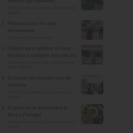
Huesca que visitamos,
conocemos y amamos
Pueblos bonitos de Huesca que no puedes
perderte
2
Planazos para los días
borrascosos
¿Qué hacer un día de lluvia?
3
Soletes para celebrar la Feria
del libro a cualquier hora del día
Dónde comer barato cerca del Parque del
Retiro (Madrid)
4
En busca del encanto rural de
Córdoba
A 100 km a la redonda: qué ver cerca de
Córdoba
5
El gusto de la autovía que te
lleva a Portugal
Restaurantes en la A-5: dónde comer rico y
barato