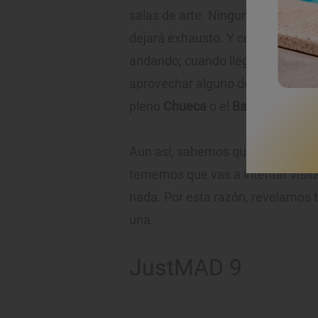
salas de arte. Ninguna pasa de las
dejará exhausto. Y como están ba
andando; cuando llega la hora de 
aprovechar alguno de los buenos 
pleno
Chueca
o el
Barrio de Sal
Aun así, sabemos que la ansiedad f
tememos que vas a intentar visita
nada. Por esta razón, revelamos 
una.
JustMAD 9