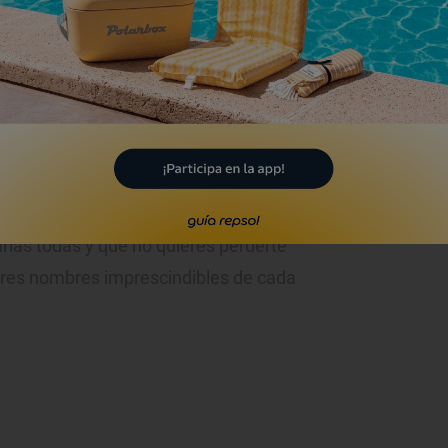
 50 galerías, por eso recorrerlas no te
stante cerca unas de otras, se puede ir
comer, resulta un placer poder
locales que hay a mitad de camino, en
amanca
.
erial es muy difícil de evitar. Nos
rlas todas y que no quieres perderte
tres nombres imprescindibles de cada