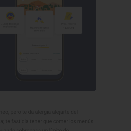
eo, pero te da alergia alejarte del
la; te fastidia tener que comer los menús
cuando sobrepasa un límite de