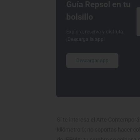
Guía Repsol en tu
bolsillo
Explora, reserva y disfruta.
¡Descarga la app!
Descargar app
Si te interesa el Arte Contemporán
kilómetro 0; no soportas hacer co
de IFEMA; tu cerebro se colapsa 