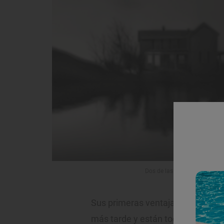
Dos de las obras de Hugo Alo
Sus primeras ventajas son fáciles
más tarde y están todas en el cen