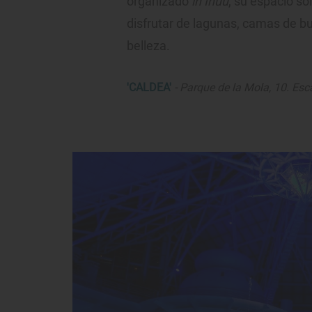
organizado
in Inúu
, su espacio so
disfrutar de lagunas, camas de bu
belleza.
'CALDEA'
- Parque de la Mola, 10. Esc