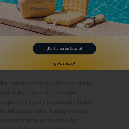
perfecto para pasear con tu pareja eligiendo cada producto.
s
ilia, pero de vez en cuando es saludable
vidad sin los retoños. Es necesario
 porque, si existe una pequeña brecha los
la felicidad de todos. 'Caldea', el centro
 nos pilla cerca, en Andorra y ha