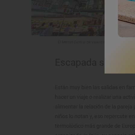
El Mercat Central de Valencia es un escenario 
Escapada sin niño
Están muy bien las salidas en fam
hacer un viaje o realizar una acti
alimentar la relación de la pareja
niños lo notan y, eso repercute en 
termolúdico más grande de Europa