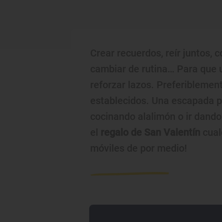
Crear recuerdos, reír juntos,
cambiar de rutina… Para que 
reforzar lazos. Preferiblement
establecidos. Una escapada pa
cocinando alalimón o ir dand
el
regalo de San Valentín
cualq
móviles de por medio!