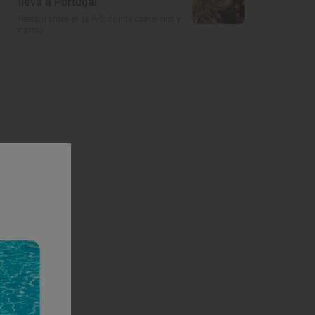
lleva a Portugal
Restaurantes en la A-5: dónde comer rico y
barato