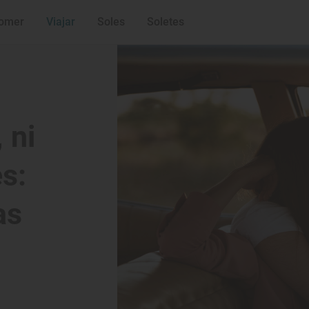
omer
Viajar
Soles
Soletes
 ni
s:
as