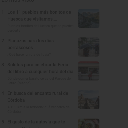
1
Los 11 pueblos más bonitos de
Huesca que visitamos,
conocemos y amamos
Pueblos bonitos de Huesca que no puedes
perderte
2
Planazos para los días
borrascosos
¿Qué hacer un día de lluvia?
3
Soletes para celebrar la Feria
del libro a cualquier hora del día
Dónde comer barato cerca del Parque del
Retiro (Madrid)
4
En busca del encanto rural de
Córdoba
A 100 km a la redonda: qué ver cerca de
Córdoba
5
El gusto de la autovía que te