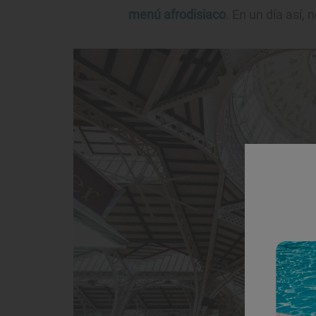
menú afrodisiaco
. En un día así, n