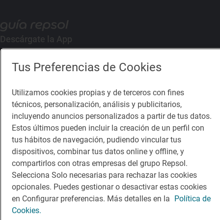
Descárgate la App
Tus Preferencias de Cookies
App Store
Google Play
Utilizamos cookies propias y de terceros con fines
Guía Repsol
Enlaces
técnicos, personalización, análisis y publicitarios,
incluyendo anuncios personalizados a partir de tus datos.
Comer
Contacto
Estos últimos pueden incluir la creación de un perfil con
tus hábitos de navegación, pudiendo vincular tus
Viajar
Sala de prensa
dispositivos, combinar tus datos online y offline, y
Dormir
Canal de ética
compartirlos con otras empresas del grupo Repsol.
Selecciona Solo necesarias para rechazar las cookies
opcionales. Puedes gestionar o desactivar estas cookies
en Configurar preferencias. Más detalles en la
Política de
Cookies.