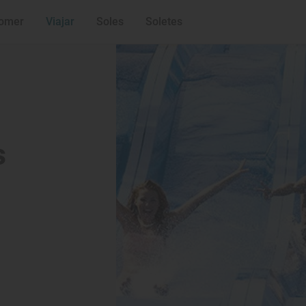
omer
Viajar
Soles
Soletes
s