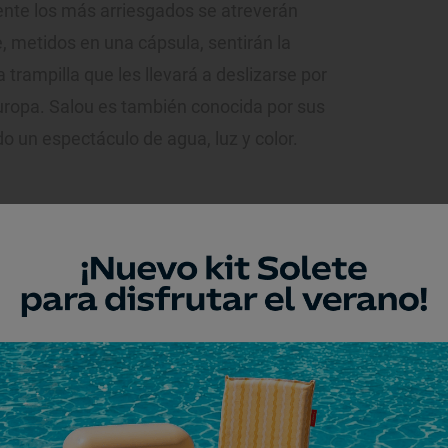
nte los más arriesgados se atreverán
e, metidos en una cápsula, sentirán la
 trampilla que les llevará a deslizarse por
ropa. Salou es también conocida por sus
odo un espectáculo de agua, luz y color.
e, Islas Canarias
Park
pone a nuestra disposición 185.000
ando toboganes, exótica decoración
 surf. El mayor parque acuático de Europa
 más entrar nos reciben unos leones