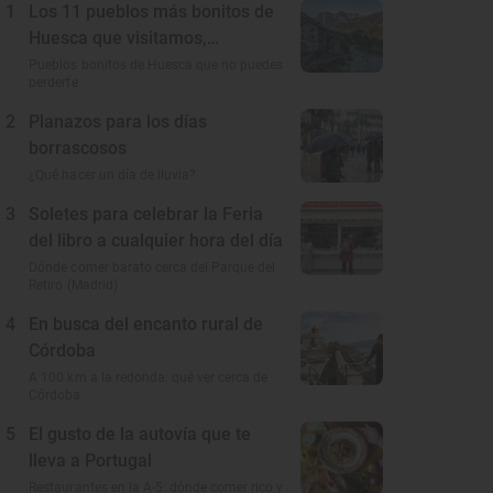
1
Los 11 pueblos más bonitos de
Huesca que visitamos,
conocemos y amamos
Pueblos bonitos de Huesca que no puedes
perderte
2
Planazos para los días
borrascosos
¿Qué hacer un día de lluvia?
3
Soletes para celebrar la Feria
del libro a cualquier hora del día
Dónde comer barato cerca del Parque del
Retiro (Madrid)
4
En busca del encanto rural de
Córdoba
A 100 km a la redonda: qué ver cerca de
Córdoba
5
El gusto de la autovía que te
lleva a Portugal
Restaurantes en la A-5: dónde comer rico y