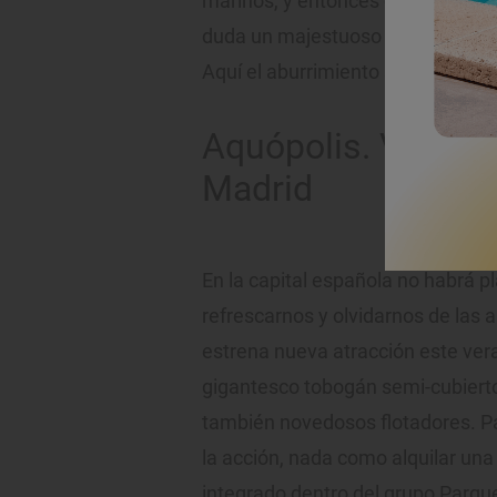
marinos, y entonces comienza la a
duda un majestuoso tobogán por 
Aquí el aburrimiento se deja encer
Aquópolis. Villanu
Madrid
En la capital española no habrá pl
refrescarnos y olvidarnos de las
estrena nueva atracción este ver
gigantesco tobogán semi-cubierto
también novedosos flotadores. Pa
la acción, nada como alquilar una 
integrado dentro del grupo Parq