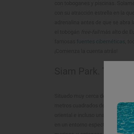
con toboganes y piscinas. Solame
con su atracción estrella en la qu
adrenalina antes de que se abra la
el tobogán
free-fall
más alto de Eu
famosas
fuentes cibernéticas
, t
¡Comienza la cuenta atrás!
Siam Park. Tenerif
Situado muy cerca del mar,
Siam 
metros cuadrados de ocio combin
oriental e incluso una escuela de
en un entorno espectacular. Nada