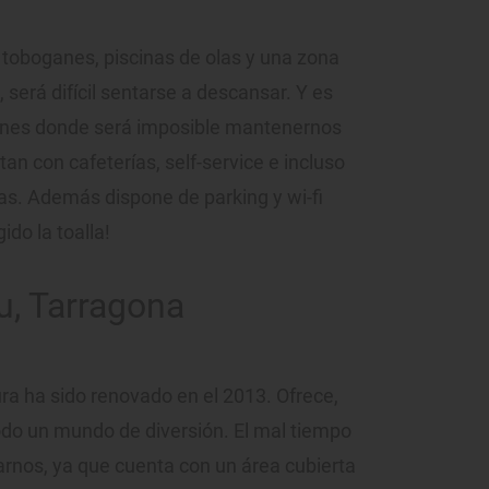
toboganes, piscinas de olas y una zona
, será difícil sentarse a descansar. Y es
ones donde será imposible mantenernos
an con cafeterías, self-service e incluso
tas. Además dispone de parking y wi-fi
do la toalla!
u, Tarragona
ra ha sido renovado en el 2013. Ofrece,
todo un mundo de diversión. El mal tiempo
arnos, ya que cuenta con un área cubierta