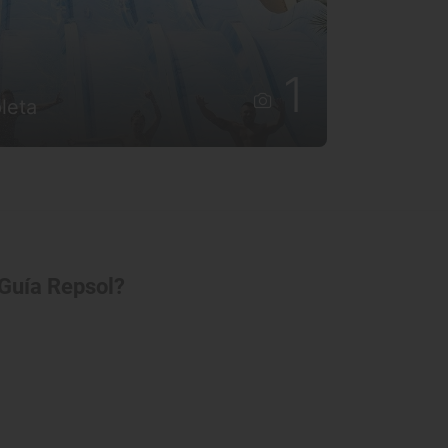
1
leta
 Guía Repsol?