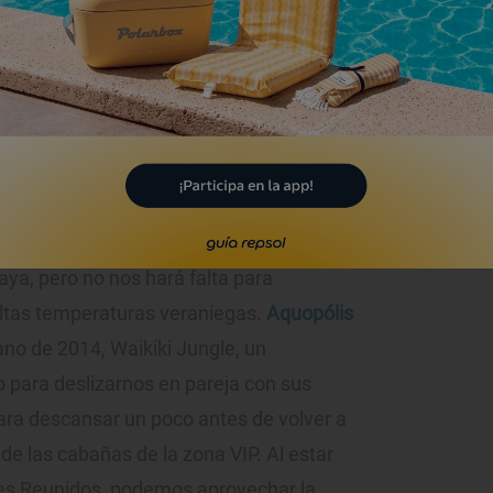
ventura. Su atracción estrella es sin
el que pasaremos a través de un acuario.
rado en las taquillas.
eva de la Cañada,
aya, pero no nos hará falta para
 altas temperaturas veraniegas.
Aquopólis
ano de 2014, Waikiki Jungle, un
 para deslizarnos en pareja con sus
ra descansar un poco antes de volver a
de las cabañas de la zona VIP. Al estar
ues Reunidos, podemos aprovechar la