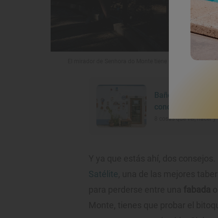
El mirador de Senhora do Monte tiene una vista panorá
Baños islámicos, 
conocer Loulé en 
8 cosas que ver, hacer y 
Y ya que estás ahí, dos consejos.
Satélite
, una de las mejores taber
para perderse entre una
fabada
o
Monte, tienes que probar el bito