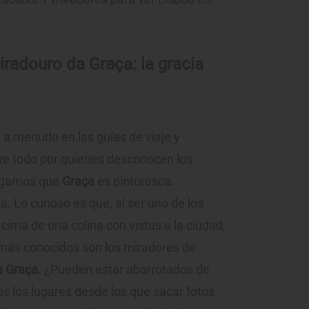
radouro da Graça: la gracia
 a menudo en las guías de viaje y
bre todo por quienes desconocen los
digamos que
Graça
es pintoresca.
. Lo curioso es que, al ser uno de los
 cima de una colina con vistas a la ciudad,
 más conocidos son los miradores de
a Graça
. ¿Pueden estar abarrotados de
s los lugares desde los que sacar fotos