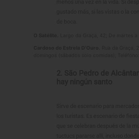
menos una vez en la vida. Si des
gustado más, si las vistas o la co
de boca.
O Satélite.
Largo da Graça, 42; De martes a 
Cardoso do Estrela D’Ouro.
Rua da Graça, 22
domingos (sábados solo comidas); Teléfono
2. São Pedro de Alcântar
hay ningún santo
Sirve de escenario para mercado
los turistas. Es escenario de fies
que se celebran después de la mú
tuctucs pararse allí, incluso do