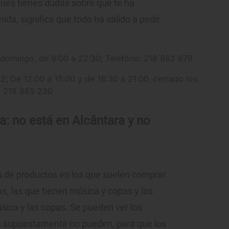
pués tienes dudas sobre qué te ha
mida, significa que todo ha salido a pedir
domingo, de 9:00 a 22:30; Teléfono: 218 862 679
; De 12:00 a 15:00 y de 18:30 a 21:00, cerrado los
: 218 865 230
a: no está en Alcântara y no
s de productos en los que suelen comprar
tas, las que tienen música y copas y las
sica y las copas. Se pueden ver los
nde supuestamente no pueden, para que los