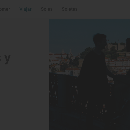
colina
Torre Vasco da 
Cacilhas: la ciu
omer
Viajar
Soles
Soletes
lado
Castelo de São Jo
codos (en la me
 y