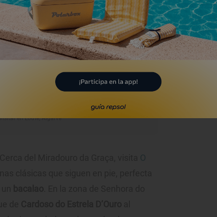
mica que va desde la desembocadura del Tajo hasta Avenidas Novas.
cultura gastronómica y buen pescado para
Portugal
visitar en Loulé, Algarve
 Cerca del Miradouro da Graça, visita
O
nas clásicas que siguen en pie, perfecta
 un
bacalao
. En la zona de Senhora do
que de
Cardoso do Estrela D’Ouro
al