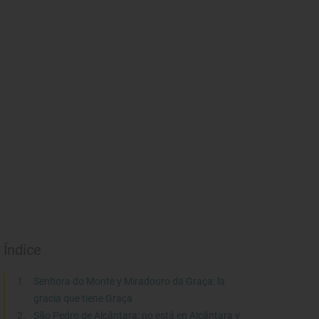
Índice
Senhora do Monte y Miradouro da Graça: la
gracia que tiene Graça
São Pedro de Alcântara: no está en Alcântara y