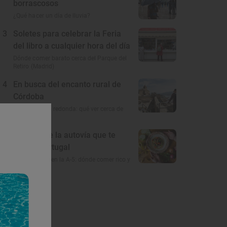
borrascosos
¿Qué hacer un día de lluvia?
3
Soletes para celebrar la Feria
del libro a cualquier hora del día
Dónde comer barato cerca del Parque del
Retiro (Madrid)
4
En busca del encanto rural de
Córdoba
A 100 km a la redonda: qué ver cerca de
Córdoba
5
El gusto de la autovía que te
lleva a Portugal
Restaurantes en la A-5: dónde comer rico y
barato