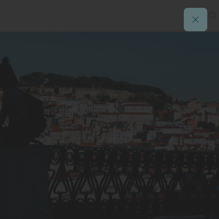
Gama: 50 segundos y más allá
dad se ve mejor desde el otro
rge: en el castillo, hinca los
sa)